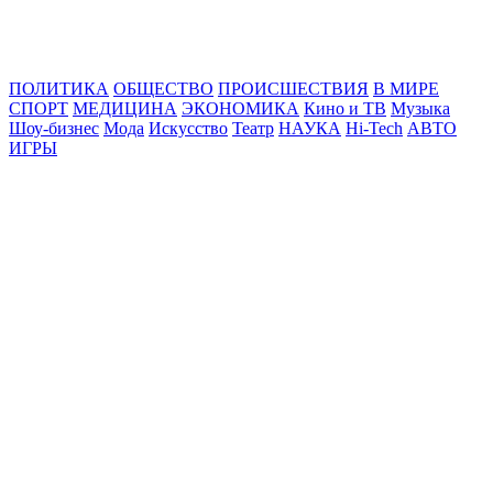
Online24News.ru
Самые свежие новости!
ПОЛИТИКА
ОБЩЕСТВО
ПРОИСШЕСТВИЯ
В МИРЕ
СПОРТ
МЕДИЦИНА
ЭКОНОМИКА
Кино и ТВ
Музыка
Шоу-бизнес
Мода
Искусство
Театр
НАУКА
Hi-Tech
АВТО
ИГРЫ