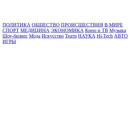
Online24News.ru
Самые свежие новости!
ПОЛИТИКА
ОБЩЕСТВО
ПРОИСШЕСТВИЯ
В МИРЕ
СПОРТ
МЕДИЦИНА
ЭКОНОМИКА
Кино и ТВ
Музыка
Шоу-бизнес
Мода
Искусство
Театр
НАУКА
Hi-Tech
АВТО
ИГРЫ