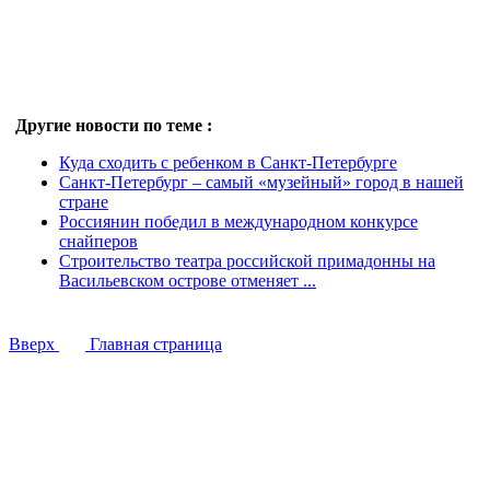
Другие новости по теме :
Куда сходить с ребенком в Санкт-Петербурге
Санкт-Петербург – самый «музейный» город в нашей
стране
Россиянин победил в международном конкурсе
снайперов
Строительство театра российской примадонны на
Васильевском острове отменяет ...
Вверх
Главная страница