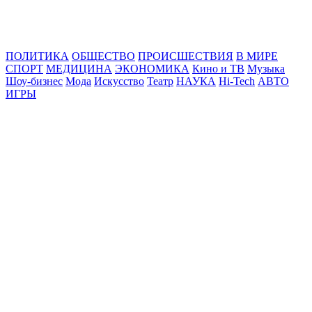
Online24News.ru
Самые свежие новости!
ПОЛИТИКА
ОБЩЕСТВО
ПРОИСШЕСТВИЯ
В МИРЕ
СПОРТ
МЕДИЦИНА
ЭКОНОМИКА
Кино и ТВ
Музыка
Шоу-бизнес
Мода
Искусство
Театр
НАУКА
Hi-Tech
АВТО
ИГРЫ