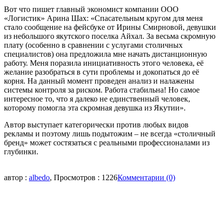
Вот что пишет главный экономист компании ООО
«Логистик» Арина Шах: «Спасательным кругом для меня
стало сообщение на фейсбуке от Ирины Смирновой, девушки
из небольшого якутского поселка Айхал. За весьма скромную
плату (особенно в сравнении с услугами столичных
специалистов) она предложила мне начать дистанционную
работу. Меня поразила инициативность этого человека, её
желание разобраться в сути проблемы и докопаться до её
корня. На данный момент проведен анализ и налажены
системы контроля за риском. Работа стабильна! Но самое
интересное то, что я далеко не единственный человек,
которому помогла эта скромная девушка из Якутии».
Автор выступает категорически против любых видов
рекламы и поэтому лишь подытожим – не всегда «столичный
бренд» может состязаться с реальными профессионалами из
глубинки.
автор :
albedo
, Просмотров : 1226
Комментарии (0)