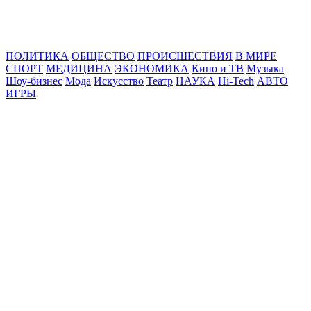
Online24News.ru
Самые свежие новости!
ПОЛИТИКА
ОБЩЕСТВО
ПРОИСШЕСТВИЯ
В МИРЕ
СПОРТ
МЕДИЦИНА
ЭКОНОМИКА
Кино и ТВ
Музыка
Шоу-бизнес
Мода
Искусство
Театр
НАУКА
Hi-Tech
АВТО
ИГРЫ