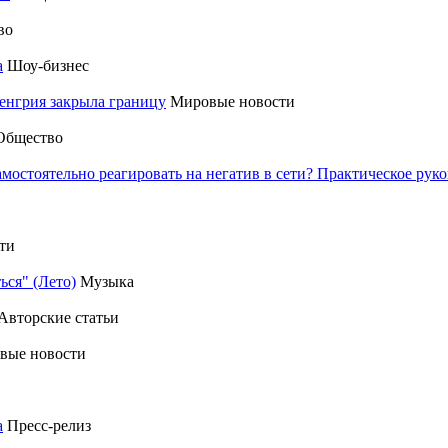
во
а
Шоу-бизнес
енгрия закрыла границу
Мировые новости
Общество
амостоятельно реагировать на негатив в сети? Практическое р
ти
ься" (Лето)
Музыка
Авторские статьи
вые новости
а
Пресс-релиз