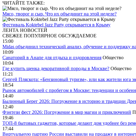
ЧИТАЙТЕ ТАКЖЕ:
Мясо, творог и сыр. Что их объединит на этой неделе?
Фестиваль Koktebel Jazz Party открывается в Крыму
ЛЕНТА НОВОСТЕЙ
СВЕЖЕЕ
ПОПУЛЯРНОЕ
ОБСУЖДАЕМОЕ
15:00
Midas объединил технический анализ, обучение и поддержку н
10:09
Санаторий в Анапе для отдыха и оздоровления
Общество
10:04
Где купить щенка декоративной породы в Москве?
Общество
11:21
Сергей Пляскота: «Бензиновый туризм», или как жители юга э
18:54
Рынок автомобилей с пробегом в Москве: тенденции и особен
14:40
Былинный Берег 2026: Погружение в историю и традиции Дре
12:40
Фэнтези фест 2026: Погружение в мир магии и приключений
П
19:46
ТОП-8 бытовых гаджетов, которые делают дом удобнее без ре
17:44
Виртуальную партию России выставили на продажу в интерне