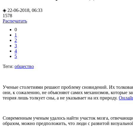
◈ 22-06-2018, 06:33
1578
Распечатать
0
1
2
3
4
5
Теги:
общество
Ученые столетиями решают проблему сновидений. Их толкован
они, к сожалению, не объясняют самих механизмов, которые з
теория лишь толкует сны, а не указывает на их природу.
Онлай
Современным ученым удалось найти участок мозга, отвечающий
образом, можно предположить, что люди с развитой визуальн