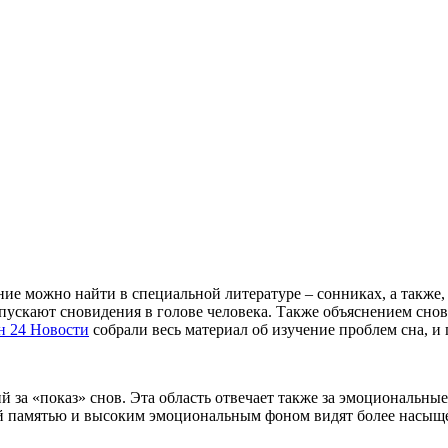
ие можно найти в специальной литературе – сонниках, а также,
апускают сновидения в голове человека. Также объяснением сно
н 24 Новости
собрали весь материал об изучение проблем сна, и 
 за «показ» снов. Эта область отвечает также за эмоциональны
ой памятью и высоким эмоциональным фоном видят более насыщ