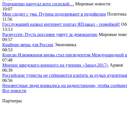
Порошенко напугал кота сосиской…
Мировые новости
10:07
Мир сходит с ума. Путина подозревают в педофилии
Политика
11:56
Госслужащий назвал интернет портал ЯПлакал – помойкой!
Об
13:13
Расмуссен: Пусть россияне умрут за демократию
Мировые ново
09:57
Крайние меры для России
Экономика
08:53
Кирсан Илюмжинов вновь стал президентом Международной 
07:48
Мнение шведского военного на учениях «Запад-2017»
Армия
06:39
Российские туристы не собираются платить за отдых курортны
06:56
Неизвестные люди ворвались на радиостанцию, чтобы сообщи
Все новости
Партнеры