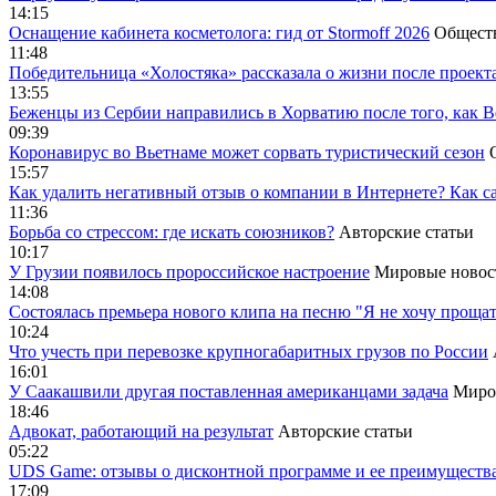
14:15
Оснащение кабинета косметолога: гид от Stormoff 2026
Общест
11:48
Победительница «Холостяка» рассказала о жизни после проект
13:55
Беженцы из Сербии направились в Хорватию после того, как В
09:39
Коронавирус во Вьетнаме может сорвать туристический сезон
15:57
Как удалить негативный отзыв о компании в Интернете? Как с
11:36
Борьба со стрессом: где искать союзников?
Авторские статьи
10:17
У Грузии появилось пророссийское настроение
Мировые новос
14:08
Cостоялась премьера нового клипа на песню "Я не хочу прощат
10:24
Что учесть при перевозке крупногабаритных грузов по России
16:01
У Саакашвили другая поставленная американцами задача
Миро
18:46
Адвокат, работающий на результат
Авторские статьи
05:22
UDS Game: отзывы о дисконтной программе и ее преимуществ
17:09