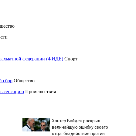
щество
сти
шахматной федерации (ФИДЕ)
Спорт
й сбор
Общество
ть сенсацию
Происшествия
Хантер Байден раскрыл
величайшую ошибку своего
отца: бездействие против