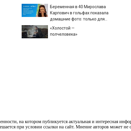
Трампа
Беременная в 40 Мирослава
Карпович в гольфах показала
домашние фото: только для
мужа
«Холостой —
полчеловека»
В Башкирии пьяная компания
оформила кредит на
знакомого
Жаркие дни без осадков
возвращаются на Алтай
енности, на котором публикуется актуальная и интересная инфо
ешается при условии ссылки на сайт. Мнение авторов может не 