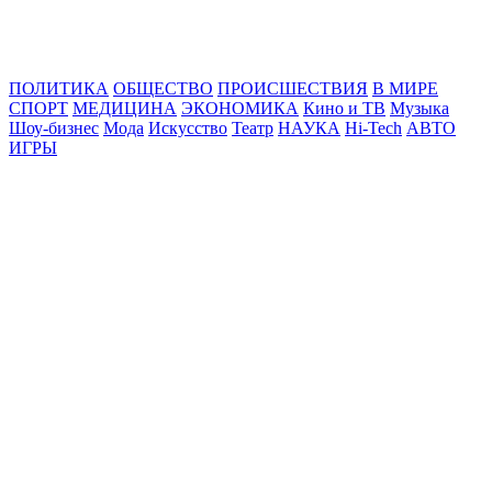
Online24News.ru
Самые свежие новости!
ПОЛИТИКА
ОБЩЕСТВО
ПРОИСШЕСТВИЯ
В МИРЕ
СПОРТ
МЕДИЦИНА
ЭКОНОМИКА
Кино и ТВ
Музыка
Шоу-бизнес
Мода
Искусство
Театр
НАУКА
Hi-Tech
АВТО
ИГРЫ