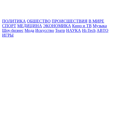
Online24News.ru
Самые свежие новости!
ПОЛИТИКА
ОБЩЕСТВО
ПРОИСШЕСТВИЯ
В МИРЕ
СПОРТ
МЕДИЦИНА
ЭКОНОМИКА
Кино и ТВ
Музыка
Шоу-бизнес
Мода
Искусство
Театр
НАУКА
Hi-Tech
АВТО
ИГРЫ