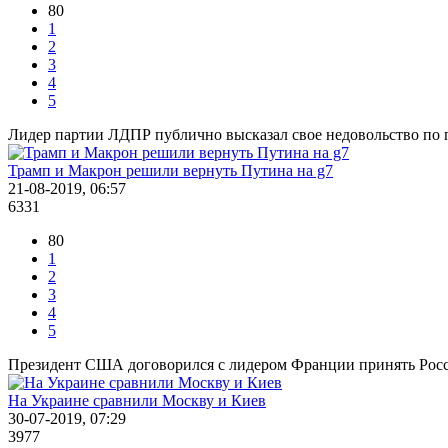
80
1
2
3
4
5
Лидер партии ЛДПР публично высказал свое недовольство по 
Трамп и Макрон решили вернуть Путина на g7
21-08-2019, 06:57
6331
80
1
2
3
4
5
Президент США договорился с лидером Франции принять Росс
На Украине сравнили Москву и Киев
30-07-2019, 07:29
3977