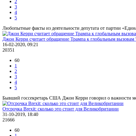
2
3
4
5
Любопытные факты из деятельности депутата от партии «Един
Джон Керри считает обращение Трампа к глобальным вызовам
16-02-2020, 09:21
20351
60
1
2
3
4
5
Бывший госсекретарь США Джон Керри говорил о важности м
Отсрочка Brexit: сколько это стоит для Великобритании
31-10-2019, 18:40
21666
60
1