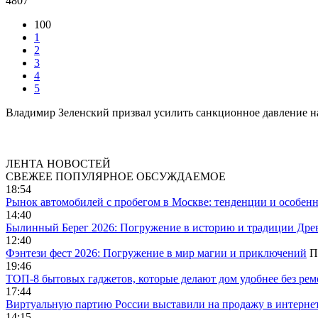
4807
100
1
2
3
4
5
Владимир Зеленский призвал усилить санкционное давление н
ЛЕНТА НОВОСТЕЙ
СВЕЖЕЕ
ПОПУЛЯРНОЕ
ОБСУЖДАЕМОЕ
18:54
Рынок автомобилей с пробегом в Москве: тенденции и особен
14:40
Былинный Берег 2026: Погружение в историю и традиции Дре
12:40
Фэнтези фест 2026: Погружение в мир магии и приключений
П
19:46
ТОП-8 бытовых гаджетов, которые делают дом удобнее без ре
17:44
Виртуальную партию России выставили на продажу в интерне
14:15