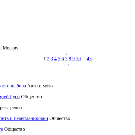
а Москву
←
1
2
3
4
5
6
7
8
9
10
...
43
→
ности выбора
Авто и мото
вней Руси
Общество
ресс-релиз
монта и перепланировки
Общество
те
Общество