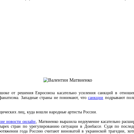
 шоке от решения Евросоюза касательно усиления санкций в отнош
 фанатизма. Западные страны не понимают, что
санкции
подрывают поли
дических лиц, куда вошли народные артисты России.
ние новости онлайн
, Матвиенко выразила недоумение касательно расшир
тырех стран по урегулированию ситуации в Донбассе. Судя по послед
отяжении года Россию считают виноватой в украинской трагедии, хот