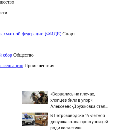
щество
сти
шахматной федерации (ФИДЕ)
Спорт
й сбор
Общество
ть сенсацию
Происшествия
«Ворвались на плечах,
хлопцев били в упор»:
Алексеево-Дружковка стала
могильником для «птах
В Петрозаводске 19-летняя
Мадьяра»
девушка стала преступницей
ради косметики