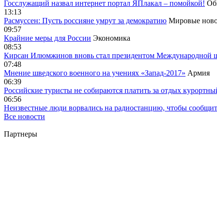
Госслужащий назвал интернет портал ЯПлакал – помойкой!
Об
13:13
Расмуссен: Пусть россияне умрут за демократию
Мировые ново
09:57
Крайние меры для России
Экономика
08:53
Кирсан Илюмжинов вновь стал президентом Международной 
07:48
Мнение шведского военного на учениях «Запад-2017»
Армия
06:39
Российские туристы не собираются платить за отдых курортны
06:56
Неизвестные люди ворвались на радиостанцию, чтобы сообщи
Все новости
Партнеры