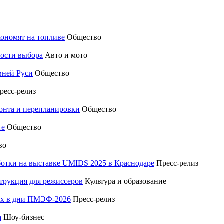
кономят на топливе
Общество
ности выбора
Авто и мото
вней Руси
Общество
ресс-релиз
монта и перепланировки
Общество
те
Общество
во
отки на выставке UMIDS 2025 в Краснодаре
Пресс-релиз
трукция для режиссеров
Культура и образование
тах в дни ПМЭФ-2026
Пресс-релиз
а
Шоу-бизнес