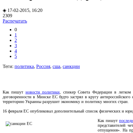
◈ 17-02-2015, 16:20
2309
Распечатать
0
1
2
3
4
5
Теги:
политика
,
Россия
,
сша
,
санкции
Как пишут
новости политики
, спикер Совета Федерации в легком
договоренности в Минске ЕС будто застрял в кругу антироссийского
территорию Украины разрушит экономику и политику многих стран.
16 февраля ЕС опубликовал дополнительный список физических и юри
К
ак пишут
послед
представителей че
отпущения». На пр