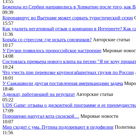
13:55
Беженцы из Сербии направились в Хорватию после того, как В
09:39
Коронавирус во Вьетнаме может сорвать туристический сезон
15:57
Как удалить негативный отзыв о компании в Интернете? Как с
11:36
Борьба со стрессом: где искать союзников?
Авторские статьи
10:17
У Грузии появилось пророссийское настроение
Мировые новос
14:08
Cостоялась премьера нового клипа на песню "Я не хочу прощат
10:24
Что учесть при перевозке крупногабаритных грузов по России
16:01
У Саакашвили другая поставленная американцами задача
Миро
18:46
Адвокат, работающий на результат
Авторские статьи
05:22
UDS Game: отзывы о дисконтной программе и ее преимуществ
17:09
Порошенко напугал кота сосиской…
Мировые новости
10:07
Мир сходит с ума. Путина подозревают в педофилии
Политика
11:56