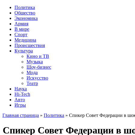
Политика
Общество
Экономика
Армия
В мире
Спорт
Медицина
Происшествия
Культура
Кино и ТВ
Музыка
Шоу-бизнес
Мода
Искусство
Театр
Наука
Hi-Tech
Авто
Игры
Главная страница
»
Политика
» Спикер Совет Федерации в шок
Спикер Совет Федерации в ш