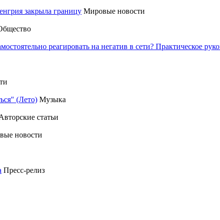
енгрия закрыла границу
Мировые новости
Общество
амостоятельно реагировать на негатив в сети? Практическое р
ти
ься" (Лето)
Музыка
Авторские статьи
вые новости
а
Пресс-релиз