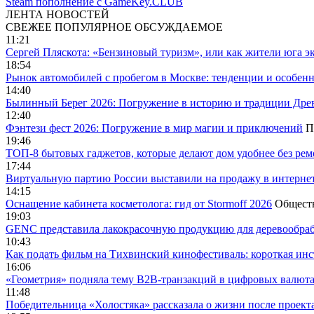
Steam пополнение с GameKey.CLUB
ЛЕНТА НОВОСТЕЙ
СВЕЖЕЕ
ПОПУЛЯРНОЕ
ОБСУЖДАЕМОЕ
11:21
Сергей Пляскота: «Бензиновый туризм», или как жители юга э
18:54
Рынок автомобилей с пробегом в Москве: тенденции и особен
14:40
Былинный Берег 2026: Погружение в историю и традиции Дре
12:40
Фэнтези фест 2026: Погружение в мир магии и приключений
П
19:46
ТОП-8 бытовых гаджетов, которые делают дом удобнее без ре
17:44
Виртуальную партию России выставили на продажу в интерне
14:15
Оснащение кабинета косметолога: гид от Stormoff 2026
Общест
19:03
GENC представила лакокрасочную продукцию для деревообраб
10:43
Как подать фильм на Тихвинский кинофестиваль: короткая инс
16:06
«Геометрия» подняла тему B2B-транзакций в цифровых валю
11:48
Победительница «Холостяка» рассказала о жизни после проект