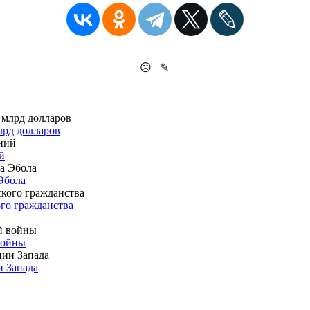
☹
✎
лрд долларов
й
 Эбола
го гражданства
войны
и Запада