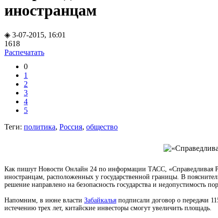
иностранцам
◈ 3-07-2015, 16:01
1618
Распечатать
0
1
2
3
4
5
Теги:
политика
,
Россия
,
общество
Как пишут Новости Онлайн 24 по информации ТАСС, «Справедливая Рос
иностранцам, расположенных у государственной границы. В пояснитель
решение направлено на безопасность государства и недопустимость по
Напомним, в июне власти
Забайкалья
подписали договор о передачи 115
истечению трех лет, китайские инвесторы смогут увеличить площадь.