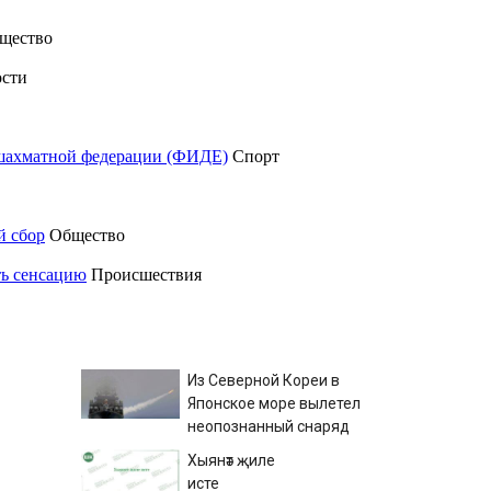
щество
сти
шахматной федерации (ФИДЕ)
Спорт
й сбор
Общество
ть сенсацию
Происшествия
Из Северной Кореи в
Японское море вылетел
неопознанный снаряд
Хыянәт җиле
исте