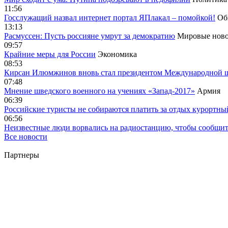
11:56
Госслужащий назвал интернет портал ЯПлакал – помойкой!
Об
13:13
Расмуссен: Пусть россияне умрут за демократию
Мировые ново
09:57
Крайние меры для России
Экономика
08:53
Кирсан Илюмжинов вновь стал президентом Международной 
07:48
Мнение шведского военного на учениях «Запад-2017»
Армия
06:39
Российские туристы не собираются платить за отдых курортны
06:56
Неизвестные люди ворвались на радиостанцию, чтобы сообщи
Все новости
Партнеры