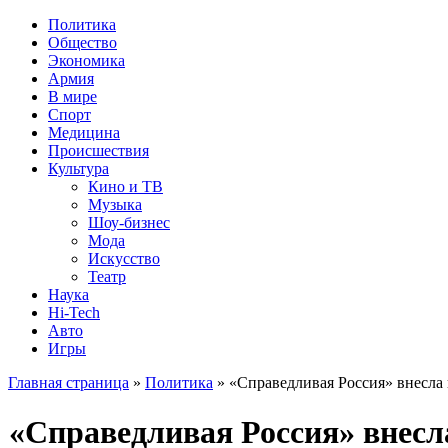
Политика
Общество
Экономика
Армия
В мире
Спорт
Медицина
Происшествия
Культура
Кино и ТВ
Музыка
Шоу-бизнес
Мода
Искусство
Театр
Наука
Hi-Tech
Авто
Игры
Главная страница
»
Политика
» «Справедливая Россия» внесла
«Справедливая Россия» внесл