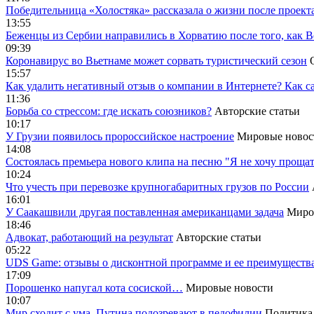
Победительница «Холостяка» рассказала о жизни после проект
13:55
Беженцы из Сербии направились в Хорватию после того, как В
09:39
Коронавирус во Вьетнаме может сорвать туристический сезон
15:57
Как удалить негативный отзыв о компании в Интернете? Как с
11:36
Борьба со стрессом: где искать союзников?
Авторские статьи
10:17
У Грузии появилось пророссийское настроение
Мировые новос
14:08
Cостоялась премьера нового клипа на песню "Я не хочу прощат
10:24
Что учесть при перевозке крупногабаритных грузов по России
16:01
У Саакашвили другая поставленная американцами задача
Миро
18:46
Адвокат, работающий на результат
Авторские статьи
05:22
UDS Game: отзывы о дисконтной программе и ее преимуществ
17:09
Порошенко напугал кота сосиской…
Мировые новости
10:07
Мир сходит с ума. Путина подозревают в педофилии
Политика