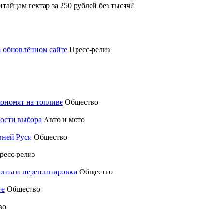
итайцам гектар за 250 рублей без тысяч?
а обновлённом сайте
Пресс-релиз
кономят на топливе
Общество
ности выбора
Авто и мото
вней Руси
Общество
ресс-релиз
монта и перепланировки
Общество
те
Общество
во