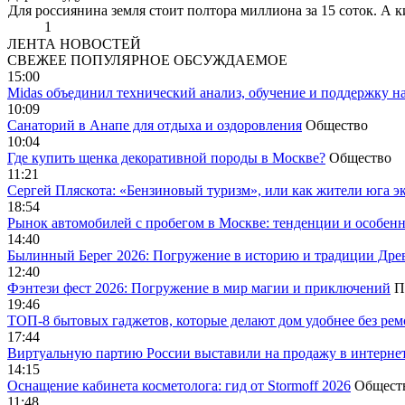
Для россиянина земля стоит полтора миллиона за 15 соток. А к
1
ЛЕНТА НОВОСТЕЙ
СВЕЖЕЕ
ПОПУЛЯРНОЕ
ОБСУЖДАЕМОЕ
15:00
Midas объединил технический анализ, обучение и поддержку н
10:09
Санаторий в Анапе для отдыха и оздоровления
Общество
10:04
Где купить щенка декоративной породы в Москве?
Общество
11:21
Сергей Пляскота: «Бензиновый туризм», или как жители юга э
18:54
Рынок автомобилей с пробегом в Москве: тенденции и особен
14:40
Былинный Берег 2026: Погружение в историю и традиции Дре
12:40
Фэнтези фест 2026: Погружение в мир магии и приключений
П
19:46
ТОП-8 бытовых гаджетов, которые делают дом удобнее без ре
17:44
Виртуальную партию России выставили на продажу в интерне
14:15
Оснащение кабинета косметолога: гид от Stormoff 2026
Общест
11:48