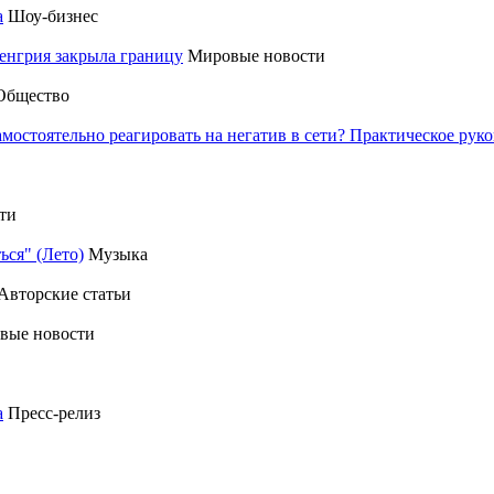
а
Шоу-бизнес
енгрия закрыла границу
Мировые новости
Общество
амостоятельно реагировать на негатив в сети? Практическое р
ти
ься" (Лето)
Музыка
Авторские статьи
вые новости
а
Пресс-релиз