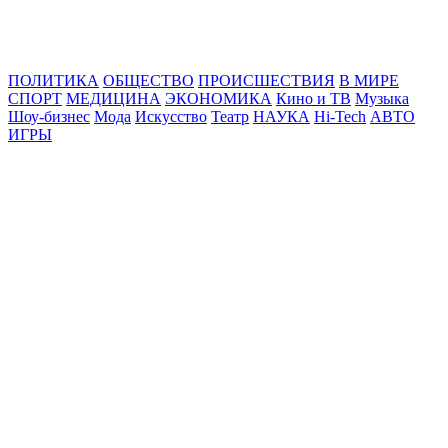
Online24News.ru
Самые свежие новости!
ПОЛИТИКА
ОБЩЕСТВО
ПРОИСШЕСТВИЯ
В МИРЕ
СПОРТ
МЕДИЦИНА
ЭКОНОМИКА
Кино и ТВ
Музыка
Шоу-бизнес
Мода
Искусство
Театр
НАУКА
Hi-Tech
АВТО
ИГРЫ