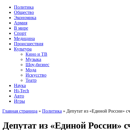
Политика
Общество
Экономика
Армия
В мире
Спорт
Медицина
Происшествия
Культура
Кино и ТВ
Музыка
Шоу-бизнес
Мода
Искусство
Театр
Наука
Hi-Tech
Авто
Игры
Главная страница
»
Политика
» Депутат из «Единой России» сч
Депутат из «Единой России» с