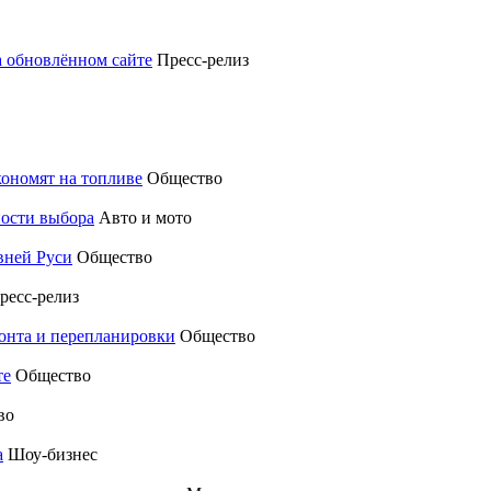
а обновлённом сайте
Пресс-релиз
кономят на топливе
Общество
ности выбора
Авто и мото
вней Руси
Общество
ресс-релиз
монта и перепланировки
Общество
те
Общество
во
а
Шоу-бизнес