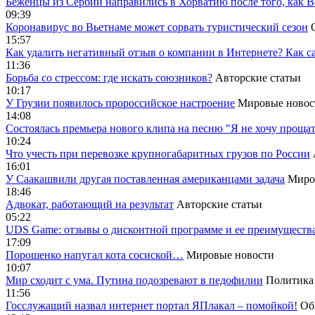
Беженцы из Сербии направились в Хорватию после того, как В
09:39
Коронавирус во Вьетнаме может сорвать туристический сезон
15:57
Как удалить негативный отзыв о компании в Интернете? Как с
11:36
Борьба со стрессом: где искать союзников?
Авторские статьи
10:17
У Грузии появилось пророссийское настроение
Мировые новос
14:08
Cостоялась премьера нового клипа на песню "Я не хочу прощат
10:24
Что учесть при перевозке крупногабаритных грузов по России
16:01
У Саакашвили другая поставленная американцами задача
Миро
18:46
Адвокат, работающий на результат
Авторские статьи
05:22
UDS Game: отзывы о дисконтной программе и ее преимуществ
17:09
Порошенко напугал кота сосиской…
Мировые новости
10:07
Мир сходит с ума. Путина подозревают в педофилии
Политика
11:56
Госслужащий назвал интернет портал ЯПлакал – помойкой!
Об