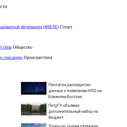
сти
шахматной федерации (ФИДЕ)
Спорт
й сбор
Общество
ть сенсацию
Происшествия
Пентагон рассекретил
данные о появлении НЛО на
Ближнем Востоке
ПетрГУ объявил
дополнительный набор на
бюджет
Удары по тылам развеяли