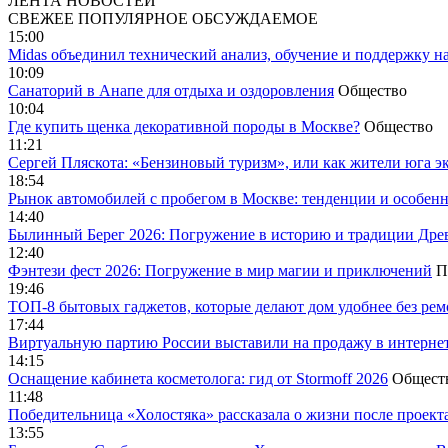
ЛЕНТА НОВОСТЕЙ
СВЕЖЕЕ
ПОПУЛЯРНОЕ
ОБСУЖДАЕМОЕ
15:00
Midas объединил технический анализ, обучение и поддержку н
10:09
Санаторий в Анапе для отдыха и оздоровления
Общество
10:04
Где купить щенка декоративной породы в Москве?
Общество
11:21
Сергей Пляскота: «Бензиновый туризм», или как жители юга э
18:54
Рынок автомобилей с пробегом в Москве: тенденции и особен
14:40
Былинный Берег 2026: Погружение в историю и традиции Дре
12:40
Фэнтези фест 2026: Погружение в мир магии и приключений
П
19:46
ТОП-8 бытовых гаджетов, которые делают дом удобнее без ре
17:44
Виртуальную партию России выставили на продажу в интерне
14:15
Оснащение кабинета косметолога: гид от Stormoff 2026
Общест
11:48
Победительница «Холостяка» рассказала о жизни после проект
13:55