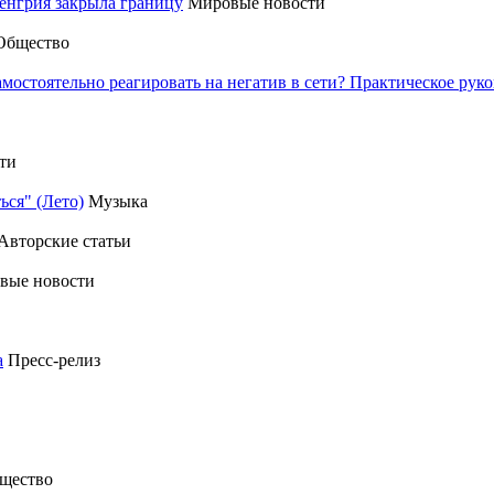
енгрия закрыла границу
Мировые новости
Общество
амостоятельно реагировать на негатив в сети? Практическое р
ти
ься" (Лето)
Музыка
Авторские статьи
вые новости
а
Пресс-релиз
щество