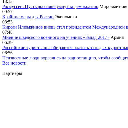
13:13
Расмуссен: Пусть россияне умрут за демократию
Мировые ново
09:57
Крайние меры для России
Экономика
08:53
Кирсан Илюмжинов вновь стал президентом Международной 
07:48
Мнение шведского военного на учениях «Запад-2017»
Армия
06:39
Российские туристы не собираются платить за отдых курортны
06:56
Неизвестные люди ворвались на радиостанцию, чтобы сообщи
Все новости
Партнеры