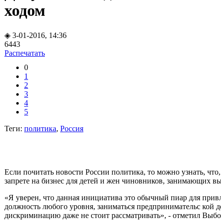
ходом
◈ 3-01-2016, 14:36
6443
Распечатать
0
1
2
3
4
5
Теги:
политика
,
Россия
Если почитать
новости России политика
, то можно узнать, чт
запрете на бизнес для детей и жен чиновников, занимающих вы
«Я уверен, что данная инициатива это обычный пиар для прив
должность любого уровня, заниматься предпринимательс
кой 
дискриминацию даже не стоит рассматривать», - отметил Выб