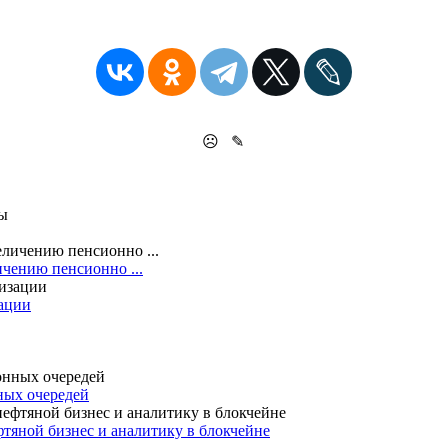
☹
✎
ичению пенсионно ...
зации
ных очередей
фтяной бизнес и аналитику в блокчейне