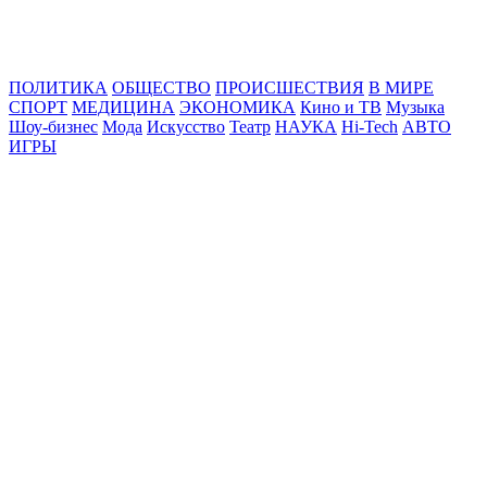
Online24News.ru
Самые свежие новости!
ПОЛИТИКА
ОБЩЕСТВО
ПРОИСШЕСТВИЯ
В МИРЕ
СПОРТ
МЕДИЦИНА
ЭКОНОМИКА
Кино и ТВ
Музыка
Шоу-бизнес
Мода
Искусство
Театр
НАУКА
Hi-Tech
АВТО
ИГРЫ