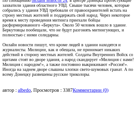
По сообщению
онлайн новости 24
, в центре Донецка протестующие
захватили здания областного УВД. Свыше тысячи человек, которые
собрались у здания УВД требовали от правоохранителей встать на
строну местных жителей и поддержать свой народ. Через некоторое
время к месту проведения митинга приехали бойцы
расформированного «Беркута». Около 50 человек вошло в здание.
Беркутовцы пообещали, что не будут разгонять митингующих, и
полностью с ними солидарны.
Онлайн новости пишут, что кроме людей в здании находятся и
журналисты. Милиции, как и обещала, не принимает никаких
действий в сторону местных жителей. Солдаты Внутренних Войск со
щитами стоят во дворе здания, а народ скандирует «Милиция с нами!
Милиция с народом!», а также постоянно выкрикивают «Россия!».
Иногда на заднем дворе слышны хлопки свето-шумовых гранат. А по
всему Донецку развешены русские триколоры.
автор :
albedo
, Просмотров : 3387
Комментарии (0)