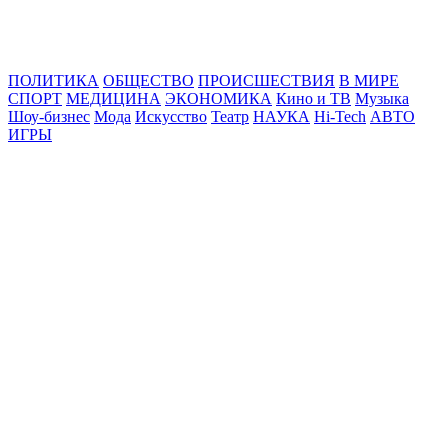
Online24News.ru
Самые свежие новости!
ПОЛИТИКА
ОБЩЕСТВО
ПРОИСШЕСТВИЯ
В МИРЕ
СПОРТ
МЕДИЦИНА
ЭКОНОМИКА
Кино и ТВ
Музыка
Шоу-бизнес
Мода
Искусство
Театр
НАУКА
Hi-Tech
АВТО
ИГРЫ