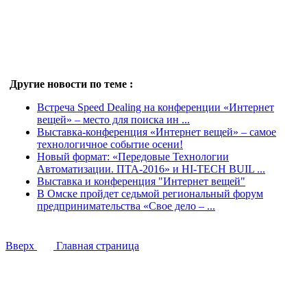
Другие новости по теме :
Встреча Speed Dealing на конференции «Интернет
вещей» – место для поиска ин ...
Выставка-конференция «Интернет вещей» – самое
технологичное событие осени!
Новый формат: «Передовые Технологии
Автоматизации. ПТА-2016» и HI-TECH BUIL ...
Выставка и конференция "Интернет вещей"
В Омске пройдет седьмой региональный форум
предпринимательства «Свое дело – ...
Вверх
Главная страница