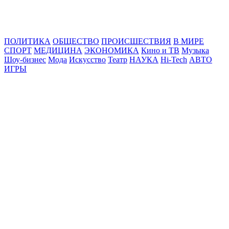
Online24News.ru
Самые свежие новости!
ПОЛИТИКА
ОБЩЕСТВО
ПРОИСШЕСТВИЯ
В МИРЕ
СПОРТ
МЕДИЦИНА
ЭКОНОМИКА
Кино и ТВ
Музыка
Шоу-бизнес
Мода
Искусство
Театр
НАУКА
Hi-Tech
АВТО
ИГРЫ