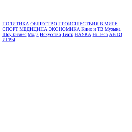
Online24News.ru
Самые свежие новости!
ПОЛИТИКА
ОБЩЕСТВО
ПРОИСШЕСТВИЯ
В МИРЕ
СПОРТ
МЕДИЦИНА
ЭКОНОМИКА
Кино и ТВ
Музыка
Шоу-бизнес
Мода
Искусство
Театр
НАУКА
Hi-Tech
АВТО
ИГРЫ