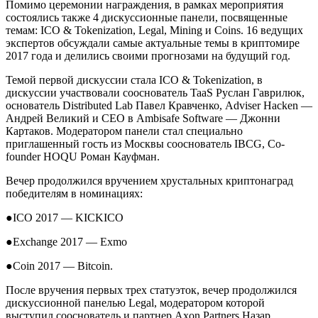
Помимо церемонии награждения, в рамках мероприятия
состоялись также 4 дискуссионные панели, посвященные
темам: ICO & Tokenization, Legal, Mining и Coins. 16 ведущих
экспертов обсуждали самые актуальные темы в криптомире
2017 года и делились своими прогнозами на будущий год.
Темой первой дискуссии стала ICO & Tokenization, в
дискуссии участвовали сооснователь TaaS Руслан Гаврилюк,
основатель Distributed Lab Павел Кравченко, Adviser Hacken
—
Андрей Великий и CEO в Ambisafe Software
—
Джонни
Картаков. Модератором панели стал специально
приглашенный гость из Москвы сооснователь IBCG, Co-
founder HOQU Роман Кауфман.
Вечер продолжился вручением хрустальных криптонаград
победителям в номинациях:
●
ICO 2017
—
KICKICO
●
Exchange 2017
—
Exmo
●
Coin 2017
—
Bitcoin.
После вручения первых трех статуэток, вечер продолжился
дискуссионной панелью Legal, модератором которой
выступил сооснователь и партнер Axon Partners Назар