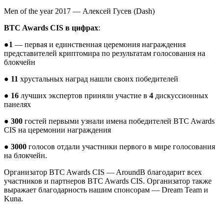
Men of the year 2017
—
Алексей
Гусев
(Dash)
BTC Awards CIS в цифрах
:
●
1
— первая и единственная церемония награждения
представителей криптомира по результатам голосования на
блокчейн
●
11
хрустальных наград нашли своих победителей
●
16
лучших экспертов приняли участие в
4
дискуссионных
панелях
●
300
гостей первыми узнали имена победителей BTC Awards
CIS
на церемонии награждения
●
3000
голосов отдали участники первого в мире голосования
на блокчейн.
Организатор
BTC Awards CIS
— AroundB благодарит всех
участников и партнеров
BTC Awards CIS. Организатор также
выражает благодарность нашим спонсорам
— Dream Team и
Kuna.