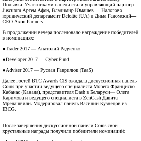
Полывка. Участниками панели стали управляющий партнер
Juscutum Артем Афян, Владимир Юмашев
—
Налогово-
юридический департамент Deloitte (UА) и Дима Гадомский
—
СЕО Axon Partners.
В продолжении вечера последовало награждение победителей
в номинациях:
●
Trader 2017
—
Анатолий Радченко
●
Developer 2017
—
Cyber.Fund
●
Adviser
2017
—
Руслан Гаврилюк (TaaS)
Далее гостей
BTC Awards CIS ожидала дискуссионная панель
Coins при участии ведущего специалиста Monero Франциско
Кабанас (Канада), представителя Dash в Беларуси
—
Олега
Каримова и ведущего специалиста в ZenCash Давита
Мрелашвили. Модерировал панель Василий Кузнецов из
IBCG.
После завершения дискуссионной панели
Coins свои
хрустальные награды получили победители номинаций: