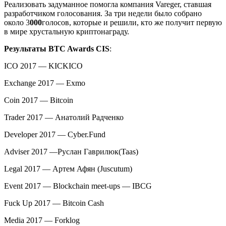
Реализовать задуманное помогла компания Vareger, ставшая
разработчиком голосования. За три недели было собрано
около 3
000
голосов, которые и решили, кто же получит первую
в мире хрустальную криптонаграду.
Результаты
BTC Awards CIS
:
ICO 2017
—
KICKICO
Exchange 2017
—
Exmo
Coin 2017
—
Bitcoin
Trader 2017
—
Анатолий
Радченко
Developer 2017
—
Cyber.Fund
Adviser 2017
—
Руслан
Гаврилюк
(Taas)
Legal 2017
—
Артем
Афян
(Juscutum)
Event 2017
—
Blockchain meet-ups
—
IBCG
Fuck Up 2017
—
Bitcoin Cash
Media 2017
—
Forklog