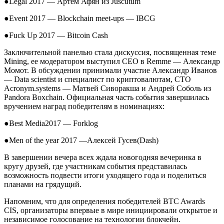
●
Legal
2017
—
Артем Афян из Juscutum
●
Event 2017
—
Blockchain meet-ups
—
IBCG
●
Fuck Up 2017
—
Bitcoin Cash
Заключительной панелью стала дискуссия,
посвященная теме
Mining, ее модератором выступил CEO в Remme
—
Александр
Момот. В обсуждении принимали участие Александр Иванов
—
Data scientist и специалист по криптовалютам, CTO
Acronym.systems
—
Матвей Сиворакша и Андрей Соболь из
Pandora Boxchain. Официальная часть события завершилась
вручением наград победителям в номинациях:
●
Best Media
2017
— Forklog
●
Men of the year
2017
—
Алексей
Гусев
(Dash)
В завершении вечера всех ждала новогодняя вечеринка в
кругу друзей, где участникам события представилась
возможность подвести итоги уходящего года и поделиться
планами на грядущий.
Напомним, что для определения победителей
BTC Awards
CIS, организаторы впервые в мире инициировали открытое и
независимое голосование на технологии блокчейн.