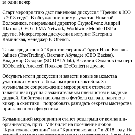
за один вечер.
Старт мероприятию даст панельная дискуссия "Тренды в ICO
в 2018 году”. В обсуждении примут участие Николай
Волосянков, генеральный директор CryptoEvent; Андрей
Шатров, CEO в PMA Network, Worldwide Mobile DSP и
другие. Модератором дискуссии выступит Катерина
Каминская, менеджер ICObench.
Также среди гостей "Криптовечеринки” будут Иван Коваль-
Зайцев (TrueTrading), Вахтанг Абуладзе (CEO Bazista),
Владимир Суворов (SD DATA lab), Василий Суманов (эксперт
ICObench), Алексей Поляков (DeCenter) и другие.
Обсудить итоги дискуссии и завести новые знакомства
участники смогут за бокалом крипто-коктейля. За
музыкальное сопровождение мероприятия отвечают
талантливая группа с зажигательным плейлистом и модный
диджей. Любители настольного футбола сыграть партию в
кикер, а скептики - попробовать разгадать секреты мастерства
приглашенного фокусника.
Кульминацией мероприятия станет розыгрыш от компании-
организатора, приз - VIP-билет на посещение любой
"Криптоконференции” или "Криптовыставки” в 2018 году. На