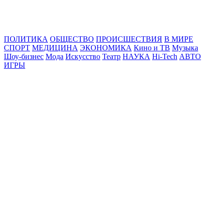
Online24News.ru
Самые свежие новости!
ПОЛИТИКА
ОБЩЕСТВО
ПРОИСШЕСТВИЯ
В МИРЕ
СПОРТ
МЕДИЦИНА
ЭКОНОМИКА
Кино и ТВ
Музыка
Шоу-бизнес
Мода
Искусство
Театр
НАУКА
Hi-Tech
АВТО
ИГРЫ