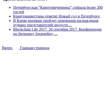
Петербургская “Криптовечеринка” собрала более 200
гостей
Криптоинвесторы отметят Новый год в Петербурге
В Киеве впервые пройдет церемония награждения
лучших представителей индустр ...
Blockchain Life 2017. 26 сентября 2017. Конференция
по биткоину, блокчейну, ...
Вверх
Главная страница