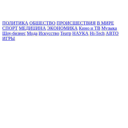
Online24News.ru
Самые свежие новости!
ПОЛИТИКА
ОБЩЕСТВО
ПРОИСШЕСТВИЯ
В МИРЕ
СПОРТ
МЕДИЦИНА
ЭКОНОМИКА
Кино и ТВ
Музыка
Шоу-бизнес
Мода
Искусство
Театр
НАУКА
Hi-Tech
АВТО
ИГРЫ