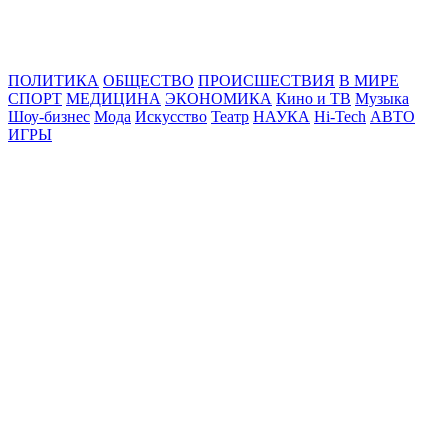
Online24News.ru
Самые свежие новости!
ПОЛИТИКА
ОБЩЕСТВО
ПРОИСШЕСТВИЯ
В МИРЕ
СПОРТ
МЕДИЦИНА
ЭКОНОМИКА
Кино и ТВ
Музыка
Шоу-бизнес
Мода
Искусство
Театр
НАУКА
Hi-Tech
АВТО
ИГРЫ