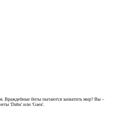
ем. Враждебные биты пытаются захватить мир? Вы –
еты 'Dabu' или 'Gaea'.