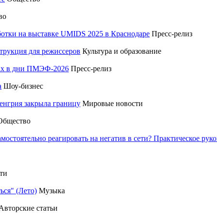
во
отки на выставке UMIDS 2025 в Краснодаре
Пресс-релиз
трукция для режиссеров
Культура и образование
тах в дни ПМЭФ-2026
Пресс-релиз
а
Шоу-бизнес
енгрия закрыла границу
Мировые новости
Общество
амостоятельно реагировать на негатив в сети? Практическое р
ти
ься" (Лето)
Музыка
Авторские статьи