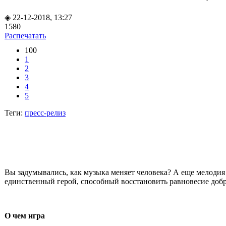
◈ 22-12-2018, 13:27
1580
Распечатать
100
1
2
3
4
5
Теги:
пресс-релиз
Вы задумывались, как музыка меняет человека? А еще мелодия
единственный герой, способный восстановить равновесие добра 
О чем игра