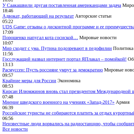
У Саакашвили другая поставленная американцами задача
Миро
18:46
Адвокат, работающий на результат
Авторские статьи
05:22
UDS Game: отзывы о дисконтной программе и ее преимуществ
17:09
Порошенко напугал кота сосиской…
Мировые новости
10:07
Мир сходит с ума. Путина подозревают в педофилии
Политика
11:56
Госслужащий назвал интернет портал ЯПлакал – помойкой!
Об
13:13
Расмуссен: Пусть россияне умрут за демократию
Мировые ново
09:57
Крайние меры для России
Экономика
08:53
Кирсан Илюмжинов вновь стал президентом Международной 
07:48
Мнение шведского военного на учениях «Запад-2017»
Армия
06:39
Российские туристы не собираются платить за отдых курортны
06:56
Неизвестные люди ворвались на радиостанцию, чтобы сообщи
Все новости