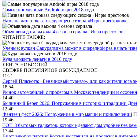
Самые популярные Android игры 2018 года
Названа дата показа следующего сезона «Игры престолов»
Объявлена дата выхода 4 сезона сериала "Игра престолов"
ЧИТАЙТЕ ТАКЖЕ:
Ученые: вулкан Сакурадзима может в очередной раз начать из
Куда вложить деньги в 2016 году
ЛЕНТА НОВОСТЕЙ
СВЕЖЕЕ
ПОПУЛЯРНОЕ
ОБСУЖДАЕМОЕ
11:21
Сергей Пляскота: «Бензиновый туризм», или как жители юга э
18:54
Рынок автомобилей с пробегом в Москве: тенденции и особен
14:40
Былинный Берег 2026: Погружение в историю и традиции Дре
12:40
Фэнтези фест 2026: Погружение в мир магии и приключений
П
19:46
ТОП-8 бытовых гаджетов, которые делают дом удобнее без ре
17:44
Виртуальную партию России выставили на продажу в интерне