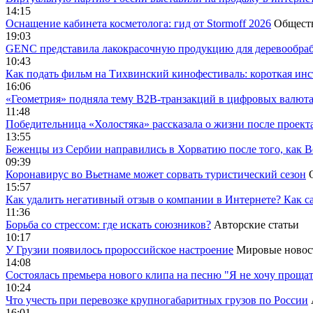
14:15
Оснащение кабинета косметолога: гид от Stormoff 2026
Общест
19:03
GENC представила лакокрасочную продукцию для деревообраб
10:43
Как подать фильм на Тихвинский кинофестиваль: короткая инс
16:06
«Геометрия» подняла тему B2B-транзакций в цифровых валю
11:48
Победительница «Холостяка» рассказала о жизни после проект
13:55
Беженцы из Сербии направились в Хорватию после того, как В
09:39
Коронавирус во Вьетнаме может сорвать туристический сезон
15:57
Как удалить негативный отзыв о компании в Интернете? Как с
11:36
Борьба со стрессом: где искать союзников?
Авторские статьи
10:17
У Грузии появилось пророссийское настроение
Мировые новос
14:08
Cостоялась премьера нового клипа на песню "Я не хочу прощат
10:24
Что учесть при перевозке крупногабаритных грузов по России
16:01