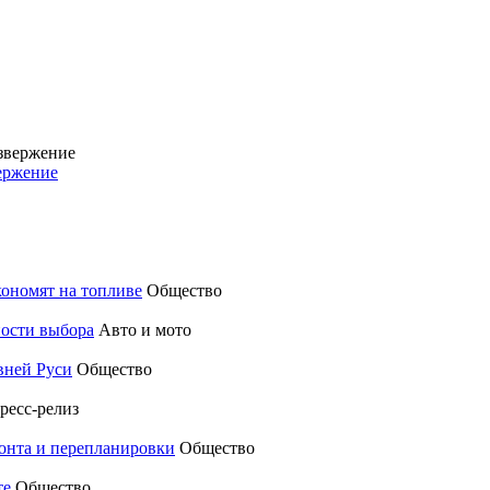
вержение
кономят на топливе
Общество
ности выбора
Авто и мото
вней Руси
Общество
ресс-релиз
монта и перепланировки
Общество
те
Общество