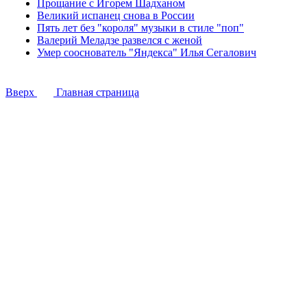
Прощание с Игорем Шадханом
Великий испанец снова в России
Пять лет без "короля" музыки в стиле "поп"
Валерий Меладзе развелся с женой
Умер сооснователь "Яндекса" Илья Сегалович
Вверх
Главная страница