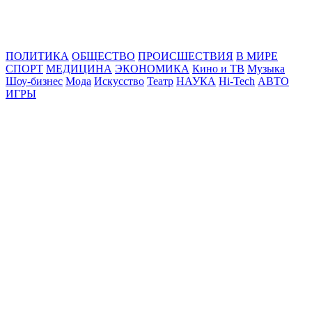
Online24News.ru
Самые свежие новости!
ПОЛИТИКА
ОБЩЕСТВО
ПРОИСШЕСТВИЯ
В МИРЕ
СПОРТ
МЕДИЦИНА
ЭКОНОМИКА
Кино и ТВ
Музыка
Шоу-бизнес
Мода
Искусство
Театр
НАУКА
Hi-Tech
АВТО
ИГРЫ