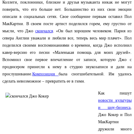
Коллеги, поклонники, близкие и друзья музыканта никак не могут
поверить, что его больше нет. Большинство из них свои эмоции
описали в социальных сетях. Свое сообщение первым оставил Пол
МакКартни. В своем посте артист поделился горем, ему грустно от
мысли, что Джо
скончался
. «Он был хорошим человеком. Парня из
севера Англии уважали и любили все, теперь весь мир плачет». Пол
поделился своими воспоминаниями о времени, когда Джо исполнил
кавер-версию его песни «Маленькая помощь для моих друзей».
Вспомнил свое первое впечатление от записи, которую Джо с
продюсером принесли к нему в студию звукозаписи и дали на
прослушивание.
Композиция
была сногшибательной. Им удалось
сделать невозможное – превратить ее в гимн.
Как пишут
новости культуры
и шоу-бизнеса
,
Джо Кокер и Пол
МакКартни
дружили много