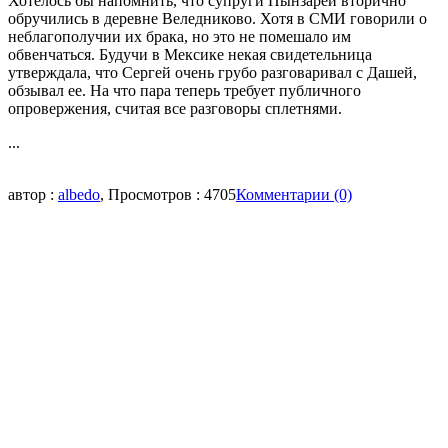
Хотелось бы напомнить, что супруги Пынзарей вторично
обручились в деревне Веледниково. Хотя в СМИ говорили о
неблагополучии их брака, но это не помешало им
обвенчаться. Будучи в Мексике некая свидетельница
утверждала, что Сергей очень грубо разговаривал с Дашей,
обзывал ее. На что пара теперь требует публичного
опровержения, считая все разговоры сплетнями.
...
автор :
albedo
, Просмотров : 4705
Комментарии (0)