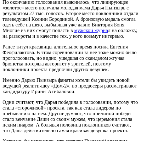
По окончанию голосования выяснилось, что лидирующее
«золотое» место получила молодая мама Дарья Пынзырь с
результатом 27 тыс. голосов. Второе место поклонники отдали
телеведущей Ксении Бородиной. А бронзовую медаль смогла
одеть себе на шею, выбывшая уже давно Виктория Боня.
Многие из них смогут попасть в
мужской журна
л на обложку,
на развороты и в качестве тех, у кого возьмут интервью.
Ранее титул красавицы длительное время носила Евгения
Феофилактова. В этом соревновании за нее тоже можно было
проголосовать, но видно, ушедшая со скандалом жгучая
брюнетка потеряла авторитет у зрителей, поэтому
поклонники проекта предпочли других девушек.
Именно Дарью Пынзырь фанаты хотели бы увидеть новой
ведущей реалити-шоу «Дом-2», но продюсеры рассматривают
кандидатуру Ирины Агибаловой.
Одни считают, что Дарья победила в голосовании, потому что
стала «сторожихой» проекта, так как стала лидером по
пребыванию на нем. Другие думают, что причиной победы
стало венчание Даши со своим мужем, что церемония стала
неким пиаром. А большая половина поклонников считают,
что Даша действительно самая красивая девушка проекта.