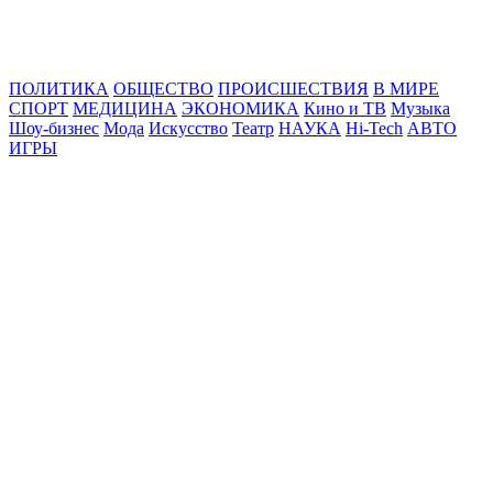
Online24News.ru
Самые свежие новости!
ПОЛИТИКА
ОБЩЕСТВО
ПРОИСШЕСТВИЯ
В МИРЕ
СПОРТ
МЕДИЦИНА
ЭКОНОМИКА
Кино и ТВ
Музыка
Шоу-бизнес
Мода
Искусство
Театр
НАУКА
Hi-Tech
АВТО
ИГРЫ