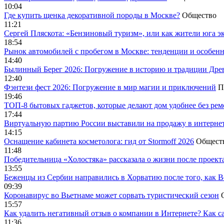
10:04
Где купить щенка декоративной породы в Москве?
Общество
11:21
Сергей Пляскота: «Бензиновый туризм», или как жители юга э
18:54
Рынок автомобилей с пробегом в Москве: тенденции и особен
14:40
Былинный Берег 2026: Погружение в историю и традиции Дре
12:40
Фэнтези фест 2026: Погружение в мир магии и приключений
П
19:46
ТОП-8 бытовых гаджетов, которые делают дом удобнее без ре
17:44
Виртуальную партию России выставили на продажу в интерне
14:15
Оснащение кабинета косметолога: гид от Stormoff 2026
Общест
11:48
Победительница «Холостяка» рассказала о жизни после проект
13:55
Беженцы из Сербии направились в Хорватию после того, как В
09:39
Коронавирус во Вьетнаме может сорвать туристический сезон
15:57
Как удалить негативный отзыв о компании в Интернете? Как с
11:36