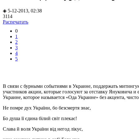
◈ 5-12-2013, 02:38
3114
Распечатать
0
1
2
3
4
5
В связи с бурными событиями в Украине, поддержать митингу
участников акции, которые голосуют за отставку Януковича и 
Украине, которое называется «Ода Украине» без акцента, чист
Не помре дух України, бо безсмертя знає,
Бо душа її єдина білий світ плекає!
Слава й воля України від негод лікує,