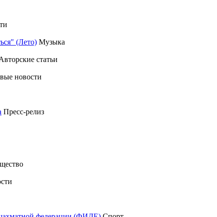
ти
ься" (Лето)
Музыка
Авторские статьи
вые новости
а
Пресс-релиз
щество
сти
шахматной федерации (ФИДЕ)
Спорт