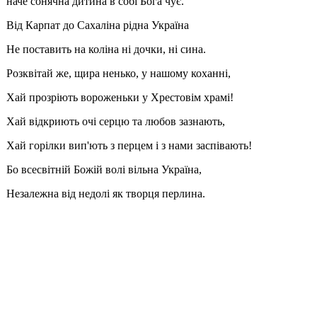
наче сонячна дитина в собі Бога чує.
Від Карпат до Сахаліна рідна Україна
Не поставить на коліна ні дочки, ні сина.
Розквітай же, щира ненько, у нашому коханні,
Хай прозріють вороженьки у Хрестовім храмі!
Хай відкриють очі серцю та любов зазнають,
Хай горілки вип'ють з перцем і з нами заспівають!
Бо всесвітній Божій волі вільна Україна,
Незалежна від недолі як творця перлина.