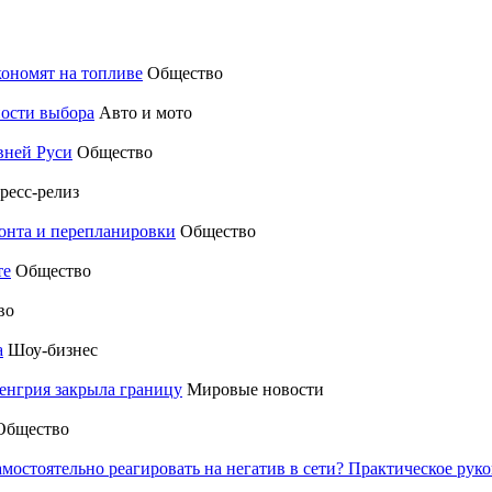
кономят на топливе
Общество
ности выбора
Авто и мото
вней Руси
Общество
ресс-релиз
монта и перепланировки
Общество
те
Общество
во
а
Шоу-бизнес
енгрия закрыла границу
Мировые новости
Общество
амостоятельно реагировать на негатив в сети? Практическое р