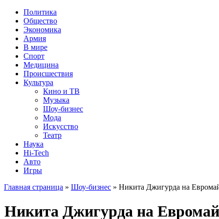
Политика
Общество
Экономика
Армия
В мире
Спорт
Медицина
Происшествия
Культура
Кино и ТВ
Музыка
Шоу-бизнес
Мода
Искусство
Театр
Наука
Hi-Tech
Авто
Игры
Главная страница
»
Шоу-бизнес
» Никита Джигурда на Евромай
Никита Джигурда на Евромайд