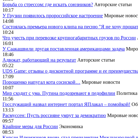
Борьба со стрессом: где искать союзников?
Авторские статьи
10:17
У Грузии появилось пророссийское настроение
Мировые новос
14:08
Cостоялась премьера нового клипа на песню "Я не хочу прощат
10:24
Что учесть при перевозке крупногабаритных грузов по России
16:01
У Саакашвили другая поставленная американцами задача
Миро
18:46
Адвокат, работающий на результат
Авторские статьи
05:22
UDS Game: отзывы о дисконтной программе и ее преимуществ
17:09
Порошенко напугал кота сосиской…
Мировые новости
10:07
Мир сходит с ума. Путина подозревают в педофилии
Политика
11:56
Госслужащий назвал интернет портал ЯПлакал – помойкой!
Об
13:13
Расмуссен: Пусть россияне умрут за демократию
Мировые ново
09:57
Крайние меры для России
Экономика
08:53
Кирсан Илюмжинов вновь стал президентом Международной 