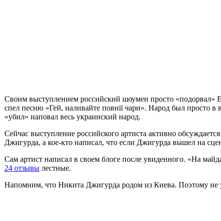
Своим выступлением российский шоумен просто «подорвал» Ев
спел песню «Гей, наливайте повнії чари». Народ был просто в
«убил» наповал весь украинский народ.
Сейчас выступление российского артиста активно обсуждается 
Джигурда, а кое-кто написал, что если Джигурда вышел на сцену
Сам артист написал в своем блоге после увиденного. «На майд
24 отзывы
лестные.
Напомним, что Никита Джигурда родом из Киева. Поэтому не у