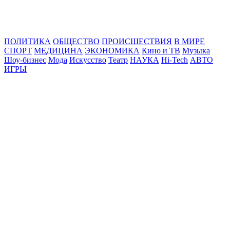
Online24News.ru
Самые свежие новости!
ПОЛИТИКА
ОБЩЕСТВО
ПРОИСШЕСТВИЯ
В МИРЕ
СПОРТ
МЕДИЦИНА
ЭКОНОМИКА
Кино и ТВ
Музыка
Шоу-бизнес
Мода
Искусство
Театр
НАУКА
Hi-Tech
АВТО
ИГРЫ