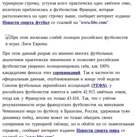
турнирную строчку, уступая всего практически одно зачётное очко,
вплотную приблизилась к футболистам Франции, которые
расположились на одну строчку выше,
сообщает интернет издание
Новости спорта футбол
со ссылкой на "
www.bbc.com
"
.
При этом данный разрыв по мнению многих футбольных
аналитиков практически минимален и позволяет российским
футболистам уверенно позиционировать себя, как 100%
кандидатами финала этих
соревнований
. Так в частности по
официальным данным, опубликованным в конце этой недели
Союзом футбольных европейских ассоциаций
(
УЕФА)
, у
российских футболистов имеется в зачёте 42.915 зачётных очков,
тогда как у Французов их только 43.416. Так, что с учётом
результативности игры французских футболистов на минувшем
Чемпионате мира по футболу в Бразилии, Россия, удерживая туже
динамику побед, вполне может не только обыграть своих
соперников по турнирной таблице, но и обойти их со значительным
отрывом.,
сообщает интернет издание
Новости спорта мира
со
ссылкой на "
www.bbc.com
"