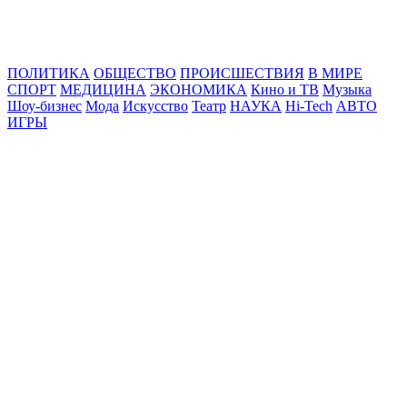
Online24News.ru
Самые свежие новости!
ПОЛИТИКА
ОБЩЕСТВО
ПРОИСШЕСТВИЯ
В МИРЕ
СПОРТ
МЕДИЦИНА
ЭКОНОМИКА
Кино и ТВ
Музыка
Шоу-бизнес
Мода
Искусство
Театр
НАУКА
Hi-Tech
АВТО
ИГРЫ