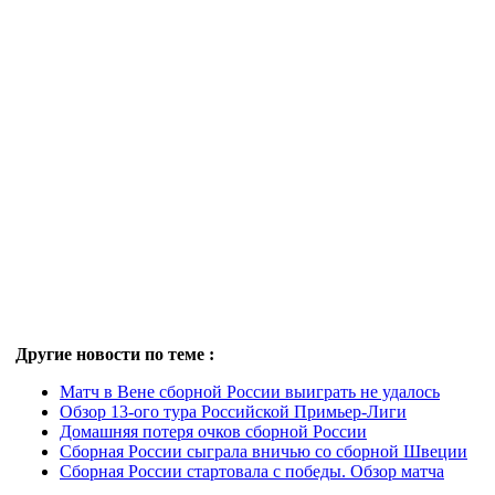
Другие новости по теме :
Матч в Вене сборной России выиграть не удалось
Обзор 13-ого тура Российской Примьер-Лиги
Домашняя потеря очков сборной России
Сборная России сыграла вничью со сборной Швеции
Сборная России стартовала с победы. Обзор матча