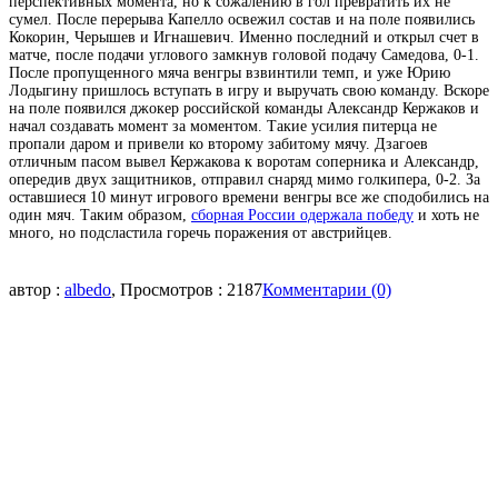
перспективных момента, но к сожалению в гол превратить их не
сумел. После перерыва Капелло освежил состав и на поле появились
Кокорин, Черышев и Игнашевич. Именно последний и открыл счет в
матче, после подачи углового замкнув головой подачу Самедова, 0-1.
После пропущенного мяча венгры взвинтили темп, и уже Юрию
Лодыгину пришлось вступать в игру и выручать свою команду. Вскоре
на поле появился джокер российской команды Александр Кержаков и
начал создавать момент за моментом. Такие усилия питерца не
пропали даром и
привели ко второму забитому мячу. Дзагоев
отличным пасом вывел Кержакова к воротам соперника и Александр,
опередив двух защитников, отправил снаряд мимо голкипера, 0-2. За
оставшиеся 10 минут игрового времени венгры все же сподобились на
один мяч. Таким образом,
сборная России одержала победу
и хоть не
много, но подсластила горечь поражения от австрийцев.
автор :
albedo
, Просмотров : 2187
Комментарии (0)