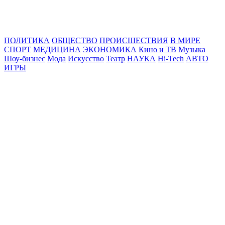
Online24News.ru
Самые свежие новости!
ПОЛИТИКА
ОБЩЕСТВО
ПРОИСШЕСТВИЯ
В МИРЕ
СПОРТ
МЕДИЦИНА
ЭКОНОМИКА
Кино и ТВ
Музыка
Шоу-бизнес
Мода
Искусство
Театр
НАУКА
Hi-Tech
АВТО
ИГРЫ