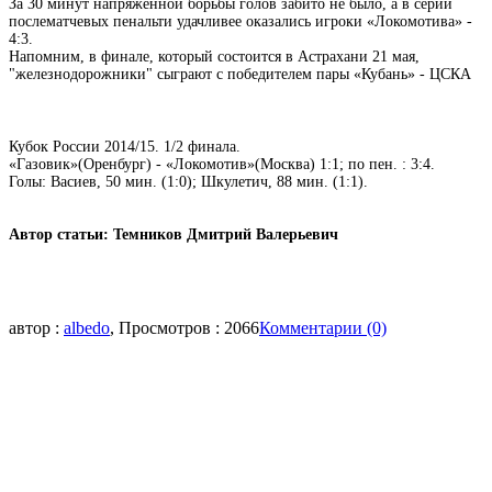
За 30 минут напряженной борьбы голов забито не было, а в серии
послематчевых пенальти удачливее оказались игроки «Локомотива» -
4:3.
Напомним, в финале, который состоится в Астрахани 21 мая,
"железнодорожники" сыграют с победителем пары «Кубань» - ЦСКА
Кубок России 2014/15. 1/2 финала.
«Газовик»(Оренбург) - «Локомотив»(Москва) 1:1; по пен. : 3:4.
Голы: Васиев, 50 мин. (1:0); Шкулетич, 88 мин. (1:1).
Автор статьи: Темников Дмитрий Валерьевич
автор :
albedo
, Просмотров : 2066
Комментарии (0)