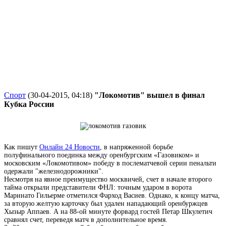
Спорт
(30-04-2015, 04:18)
"Локомотив" вышел в финал
Кубка России
Как пишут
Онлайн 24 Новости
, в напряженной борьбе
полуфинального поединка между оренбургским «Газовиком» и
московским «Локомотивом» победу в послематчевой серии пенальти
одержали "железнодорожники".
Несмотря на явное преимущество москвичей, счет в начале второго
тайма открыли представители ФНЛ: точным ударом в ворота
Маринато Гильерме отметился Фарход Васиев. Однако, к концу матча,
за вторую желтую карточку был удален нападающий оренбуржцев
Хызыр Аппаев. А на 88-ой минуте форвард гостей Петар Шкулетич
сравнял счет, переведя матч в дополнительное время.