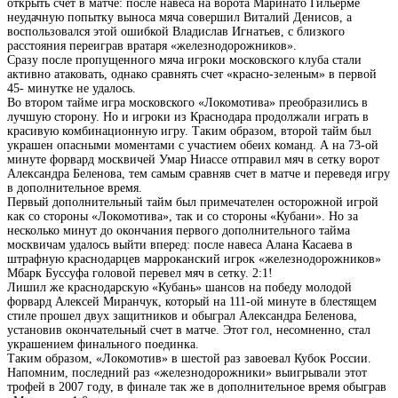
открыть счет в матче: после навеса на ворота Маринато Гильерме
неудачную попытку выноса мяча совершил Виталий Денисов, а
воспользовался этой ошибкой Владислав Игнатьев, с близкого
расстояния переиграв вратаря «железнодорожников».
Сразу после пропущенного мяча игроки московского клуба стали
активно атаковать, однако сравнять счет «красно-зеленым» в первой
45- минутке не удалось.
Во втором тайме игра московского «Локомотива» преобразились в
лучшую сторону. Но и игроки из Краснодара продолжали играть в
красивую комбинационную игру. Таким образом, второй тайм был
украшен опасными моментами с участием обеих команд. А на 73-ой
минуте форвард москвичей Умар Ниассе отправил мяч в сетку ворот
Александра Беленова, тем самым сравняв счет в матче и переведя игру
в дополнительное время.
Первый дополнительный тайм был примечателен осторожной игрой
как со стороны «Локомотива», так и со стороны «Кубани». Но за
несколько минут до окончания первого дополнительного тайма
москвичам удалось выйти вперед: после навеса Алана Касаева в
штрафную краснодарцев марроканский игрок «железнодорожников»
Мбарк Буссуфа головой перевел мяч в сетку. 2:1!
Лишил же краснодарскую «Кубань» шансов на победу молодой
форвард Алексей Миранчук, который на 111-ой минуте в блестящем
стиле прошел двух защитников и обыграл Александра Беленова,
установив окончательный счет в матче. Этот гол, несомненно, стал
украшением финального поединка.
Таким образом, «Локомотив» в шестой раз завоевал Кубок России.
Напомним, последний раз «железнодорожники» выигрывали этот
трофей в 2007 году, в финале так же в дополнительное время обыграв