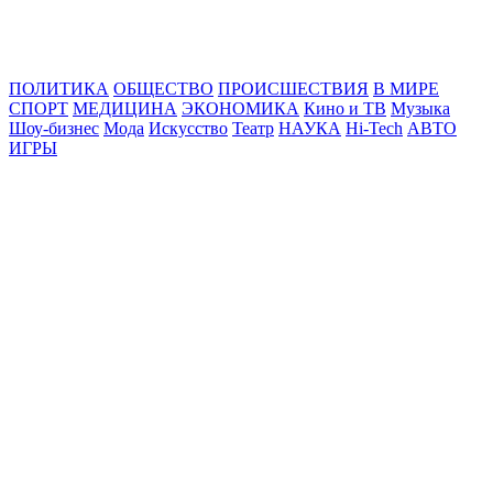
Online24News.ru
Самые свежие новости!
ПОЛИТИКА
ОБЩЕСТВО
ПРОИСШЕСТВИЯ
В МИРЕ
СПОРТ
МЕДИЦИНА
ЭКОНОМИКА
Кино и ТВ
Музыка
Шоу-бизнес
Мода
Искусство
Театр
НАУКА
Hi-Tech
АВТО
ИГРЫ