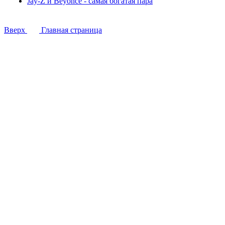
Jay-Z и Beyonce - самая богатая пара
Вверх
Главная страница