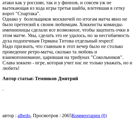
атаки как у россиян, так и у финнов, и совсем уж не
вытекающая из хода игры третья шайба, влетевшая в сетку
ворот "Спартака".
Однако у болельщиков москвичей по итогам матча явно не
было претензий к своим любимцам. Хоккеисты команды-
именинницы сделали все возможное, чтобы зацепить очки в
этом матче. Увы, сделать это не удалось, но за несгибаемость
духа подопечным Германа Титова отдельный respect!
Надо признать, что главным в этот вечер было не столько
проведение ретро-матча, сколько та любовь и
взаимопонимание, царившая на трибунах "Сокольников".
Слава хоккею - игре, которая учит нас не только уважать, но и
любить!
Автор статьи: Темников Дмитрий
.
автор :
albedo
, Просмотров : 2065
Комментарии (0)