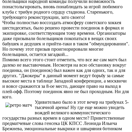
болельщики народной команды получили возможность
понастольгировать, вновь понаблюдать за игрой любимого
клуба с трибун родного сердцу стадиона. Старенького,
требующего реконструкции, зато своего!
Чтобы полностью воссоздать атмосферу советского хоккея
шестидесятых, было решено провести поединок в формах и
экипировке, соответствующим тому времени. Организаторы
даже призывали болельщиков покопаться в вещах своих
бабушек и дедушек и прийти-таки в таком "обмундировании".
Но почему этот призыв проигнорировали многие
болельщики, остается загадкой...
Помимо всего этого стоит отметить, что все же сам матч был
далеко не выставочным. Несмотря на всю обстановку вокруг
поединка, он (поединок) был важен как для одних, так и для
других. "Джокеры" в данный момент ведут борьбу за самые
высокие места в таблице Западной конференции, а москвичи
и вовсе сражаются за 8-ое место, дающее право на выход в
плей-офф. Поэтому поединок явно не был проходным. Ни для
кого.
Удивительно было в этот вечер на трибунах 5-
тысячной арены! Ну где еще можно увидеть
вождей великого коммунистического
государства разных времен в одном месте? Приветственные
предматчевые слова генсека ЦК КПСС Леонида Ильича
Брежнева, эмоциональные выкрики и швыряния ботинком