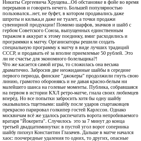
Никиты Сергеевича Хрущева...Об обстановке в фойе во время
перерывов и говорить нечего. Большей популярностью
пользовался...нет, не буфет, в котором продавались даже
шпроты и килька,и даже не туалет, а точки продажи
сувенирной продукции! Помимо шарфов, значков и шайб с
гербом Советского Союза, выпущенных единственным
тиражом в аккурат к этому поединку, вмиг расходились и
программки к матчу. Организаторы решили создать
специальную программу к матчу в виде лучших традиций
СССР, и продавать её за вполне приемлемые 50 рублей. Это
ли не счастье для экономного болельщика?!
Что же касается самой игры, то сложилась она весьма
драматично. Забросив две неожиданные шайбы в середине
первого периода, финские "джокеры" продолжили гнуть свою
линию, грамотно обороняясь и не давая красно-белым ни
малейшего шанса на голевые моменты. Публика, собравшаяся
на первом в истории КХЛ ретро-матче, гнала своих любимцев
вперёд. Но все попытки забросить хотя бы одну шайбу
оказывались тщетными: шайбу после ударов спартаковцев
прекрасно парировал голкипер гостей Карлссон. Однако
москвичам всё же удалось распечатать ворота непробиваемого
вратаря "Йокерита". Случилось это за 7 минут до конца
третьей двадцатиминутки: в пустой угол ворот соперника
шайбу пихнул Константин Глазачев. Дальше в матче начался
хаос: поочередные удаления то одних, то других, опасные