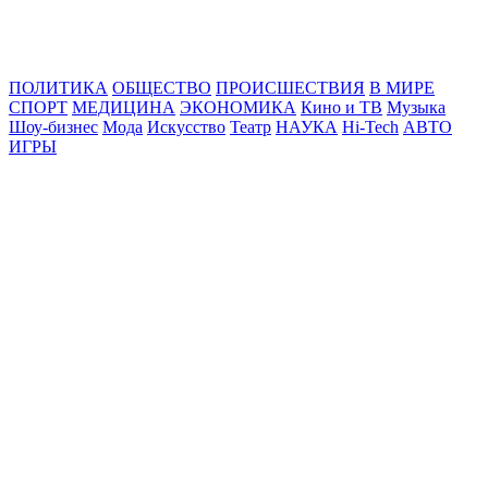
Online24News.ru
Самые свежие новости!
ПОЛИТИКА
ОБЩЕСТВО
ПРОИСШЕСТВИЯ
В МИРЕ
СПОРТ
МЕДИЦИНА
ЭКОНОМИКА
Кино и ТВ
Музыка
Шоу-бизнес
Мода
Искусство
Театр
НАУКА
Hi-Tech
АВТО
ИГРЫ