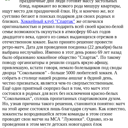
праздничные дни люди готовят массу застольных
блюд, наряжают во всякого рода мишуру квартиры,
ищут место для праздничной ёлки. Ну, и конечно же, все
суетливо бегают в поисках подарков для своих родных и
близких.
Хоккейный клуб "Спартак"
же отличился
оригинальностью и решил подарить всей своей красно-белой
семье возможность окунуться в атмосферу 60-ых годов
двадцатого века, одного из самых выдающихся отрезков в
отечественном хоккее. Было принято решение провести
ретро-матч. Дата для проведения поединка (22 декабря) была
выбрана неслучайно. Именно в этот день ровно 69 лет назад
было образовано хоккейное общество "Спартак". По такому
поводу организаторы и решили создать яркую афишу,
привлекшую, кстати говоря, немало болельщиков под своды
дворца "Сокольников" - больше 5000 любителей хоккея. А
собрать в столице нашей родины аншлаг в будний день,
честно признаться, является чем-то сверхъестественным.
Ещё один приятный сюрприз был в том, что матч этот
состоялся в родных для всех без исключения красно-белых
"Сокольниках", сплошь пропитанных спартаковским духом.
Но, узнав причины такого решения, становится понятно: матч
на этой арене состоялся лишь благодаря случаю. Как известно,
хоккеисты возродившейся летом команды в этом сезоне
проводят свои матчи на МСА "Лужники". Однако, из-за
проведения в этом месте детских новогодних ёлок