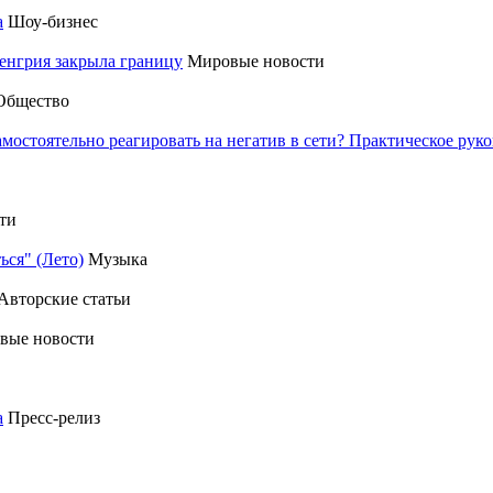
а
Шоу-бизнес
енгрия закрыла границу
Мировые новости
Общество
амостоятельно реагировать на негатив в сети? Практическое р
ти
ься" (Лето)
Музыка
Авторские статьи
вые новости
а
Пресс-релиз