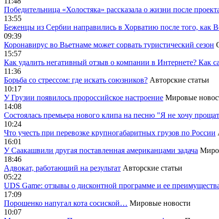
11:48
Победительница «Холостяка» рассказала о жизни после проект
13:55
Беженцы из Сербии направились в Хорватию после того, как В
09:39
Коронавирус во Вьетнаме может сорвать туристический сезон
15:57
Как удалить негативный отзыв о компании в Интернете? Как с
11:36
Борьба со стрессом: где искать союзников?
Авторские статьи
10:17
У Грузии появилось пророссийское настроение
Мировые новос
14:08
Cостоялась премьера нового клипа на песню "Я не хочу прощат
10:24
Что учесть при перевозке крупногабаритных грузов по России
16:01
У Саакашвили другая поставленная американцами задача
Миро
18:46
Адвокат, работающий на результат
Авторские статьи
05:22
UDS Game: отзывы о дисконтной программе и ее преимуществ
17:09
Порошенко напугал кота сосиской…
Мировые новости
10:07