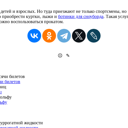
детей и взрослых. Но туда приезжают не только спортсмены, но
о приобрести куртки, лыжи и
ботинки для сноуборда
. Такая усл
ожно воспользоваться прокатом.
☹
✎
чи билетов
ц
льфу
ррогатной жидкости