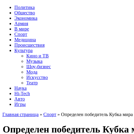
Политика
Общество
Экономика
Армия
В мире
Спорт
Медицина
Происшествия
Культура
Кино и ТВ
Музыка
Шоу-бизнес
Мода
Искусство
Театр
Наука
Hi-Tech
Авто
Игры
Главная страница
»
Спорт
» Определен победитель Кубка мира 
Определен победитель Кубка 