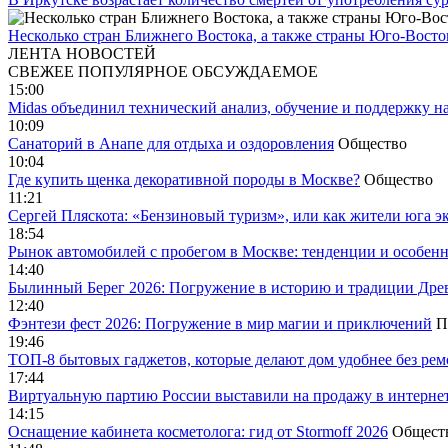
Несколько стран Ближнего Востока, а также страны Юго-Вост
ЛЕНТА НОВОСТЕЙ
СВЕЖЕЕ
ПОПУЛЯРНОЕ
ОБСУЖДАЕМОЕ
15:00
Midas объединил технический анализ, обучение и поддержку н
10:09
Санаторий в Анапе для отдыха и оздоровления
Общество
10:04
Где купить щенка декоративной породы в Москве?
Общество
11:21
Сергей Пляскота: «Бензиновый туризм», или как жители юга э
18:54
Рынок автомобилей с пробегом в Москве: тенденции и особен
14:40
Былинный Берег 2026: Погружение в историю и традиции Дре
12:40
Фэнтези фест 2026: Погружение в мир магии и приключений
П
19:46
ТОП-8 бытовых гаджетов, которые делают дом удобнее без ре
17:44
Виртуальную партию России выставили на продажу в интерне
14:15
Оснащение кабинета косметолога: гид от Stormoff 2026
Общест