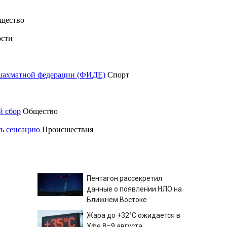
щество
сти
шахматной федерации (ФИДЕ)
Спорт
й сбор
Общество
ть сенсацию
Происшествия
Пентагон рассекретил
данные о появлении НЛО на
Ближнем Востоке
Жара до +32°C ожидается в
Уфе 8–9 августа