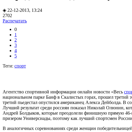
◈ 22-12-2013, 13:24
2702
Распечатать
0
1
2
3
4
5
Теги:
спорт
Агентство спортивной информации онлайн новости «Весь
спо
национальном парке Банф в Скалистых горах, прошел третий 
третий пьедестал опустился американец Алекса Дейболда. В с
Лучший результат среди россиян показал Николай Олюнин, к
Андрей Болдыков, которые преодолели финишную прямую 46-м 
призером Универсиады, поэтому как лучший спортсмен России
В аналогичных соревнованиях среди женщин победительницей 