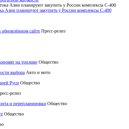
ока Азии планируют закупить у России комплексы С-400
а обновлённом сайте
Пресс-релиз
кономят на топливе
Общество
ности выбора
Авто и мото
вней Руси
Общество
ресс-релиз
монта и перепланировки
Общество
те
Общество
во