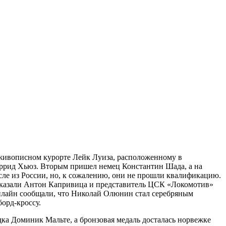
 живописном курорте Лейк Луиза, расположенному в
аррид Хьюз. Вторым пришел немец Константин Шада, а на
сле из России, но, к сожалению, они не прошли квалификацию.
оказали Антон Капривица и представитель ЦСК «Локомотив»
нлайн сообщали, что Николай Олюнин стал серебряным
орд-кроссу.
ка Доминик Мальте, а бронзовая медаль досталась норвежке