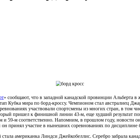
рт
» сообщают, что в западной канадской провинции Альберта в
этап Кубка мира по борд-кроссу. Чемпионом стал австралиец Дж
оревнованиях участвовали спортсмены из многих стран, в том чи
оторый пришел к финишной линии 43-м, еще худший результат п
и 59-м соответственно. Напомним, в прошлом году, новости о
 он принял участие в нынешних соревнованиях по дисциплине б
стала американка Линдси Джейкобеллис. Серебро забрала канад