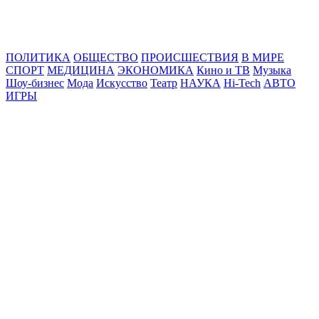
Online24News.ru
Самые свежие новости!
ПОЛИТИКА
ОБЩЕСТВО
ПРОИСШЕСТВИЯ
В МИРЕ
СПОРТ
МЕДИЦИНА
ЭКОНОМИКА
Кино и ТВ
Музыка
Шоу-бизнес
Мода
Искусство
Театр
НАУКА
Hi-Tech
АВТО
ИГРЫ