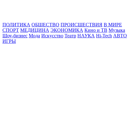
Online24News.ru
Самые свежие новости!
ПОЛИТИКА
ОБЩЕСТВО
ПРОИСШЕСТВИЯ
В МИРЕ
СПОРТ
МЕДИЦИНА
ЭКОНОМИКА
Кино и ТВ
Музыка
Шоу-бизнес
Мода
Искусство
Театр
НАУКА
Hi-Tech
АВТО
ИГРЫ