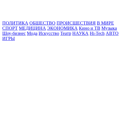
Online24News.ru
Самые свежие новости!
ПОЛИТИКА
ОБЩЕСТВО
ПРОИСШЕСТВИЯ
В МИРЕ
СПОРТ
МЕДИЦИНА
ЭКОНОМИКА
Кино и ТВ
Музыка
Шоу-бизнес
Мода
Искусство
Театр
НАУКА
Hi-Tech
АВТО
ИГРЫ