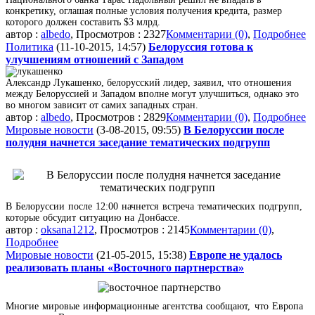
конкретику, оглашая полные условия получения кредита, размер
которого должен составить $3 млрд.
автор :
albedo
, Просмотров : 2327
Комментарии (0)
,
Подробнее
Политика
(11-10-2015, 14:57)
Белоруссия готова к
улучшениям отношений с Западом
Александр Лукашенко, белорусский лидер, заявил, что отношения
между Белоруссией и Западом вполне могут улучшиться, однако это
во многом зависит от самих западных стран.
автор :
albedo
, Просмотров : 2829
Комментарии (0)
,
Подробнее
Мировые новости
(3-08-2015, 09:55)
В Белоруссии после
полудня начнется заседание тематических подгрупп
В Белоруссии после 12:00 начнется встреча тематических подгрупп,
которые обсудит ситуацию на Донбассе.
автор :
oksana1212
, Просмотров : 2145
Комментарии (0)
,
Подробнее
Мировые новости
(21-05-2015, 15:38)
Европе не удалось
реализовать планы «Восточного партнерства»
Многие мировые информационные агентства сообщают, что Европа