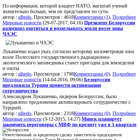
По информации, которой владеет НАТО, масштаб учений
значительно больше, чем он представлен по сути.
автор :
albedo
, Просмотров : 4618
Комментарии (1)
,
Подробнее
Мировые новости
(29-07-2017, 04:16)
Президент Белоруссии
разрешил охотиться и возделывать земли возле зоны
ЧАЭС
Лукашенко издал указ, согласно которому километровая зона
возле Полесского государственного радиационно-
экологического заповедника станет пригодна для земледелия
и охоты
автор :
albedo
, Просмотров : 1798
Комментарии (0)
,
Подробнее
Мировые новости
(14-04-2016, 09:06)
Белоруссия
предложила Турции провести активизацию
сотрудничества
Александром Лукашенко, лидером Белоруссии, было
направлено предложение активизировать сотрудничество с
Турцией.
автор :
albedo
, Просмотров : 2318
Комментарии (0)
,
Подробнее
Мировые новости
(3-12-2015, 14:27)
Минск планирует
закончить переговоры с МВФ по кредиту уже в 1 квартале
Ответственный за кредитную сделку заместитель председателя
Национального банка Тарас Надольный решил не впадать в