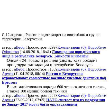
С 12 апреля в России вводят запрет на ввоз яблок и груш с
территории Белоруссии
автор :
albedo
, Просмотров : 2997
Комментарии (0)
,
Подробнее
Общество
(14-08-2018, 16:41)
Ликвидация юридического
лица в республике Беларусь. Тонкости и нюансы
Онлайн 24 Новости решили узнать, как проходит
процедура ликвидации в республике Беларусь
автор :
albedo
, Просмотров : 1559
Комментарии (0)
,
Подробнее
Армия
(11-04-2018, 06:14)
Россия и Белоруссия
отрабатывают совместные военные учебные действия под
Брестом
В них задействовано порядка 600 человек личного состава,
а также 100 единиц боевой техники
автор :
albedo
, Просмотров : 2273
Комментарии (0)
,
Подробнее
Армия
(22-09-2017, 07:05)
НАТО считает что их подозрения
по Западу-2017 могут быть оправданными