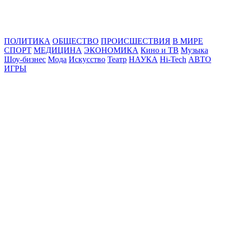
Online24News.ru
Самые свежие новости!
ПОЛИТИКА
ОБЩЕСТВО
ПРОИСШЕСТВИЯ
В МИРЕ
СПОРТ
МЕДИЦИНА
ЭКОНОМИКА
Кино и ТВ
Музыка
Шоу-бизнес
Мода
Искусство
Театр
НАУКА
Hi-Tech
АВТО
ИГРЫ