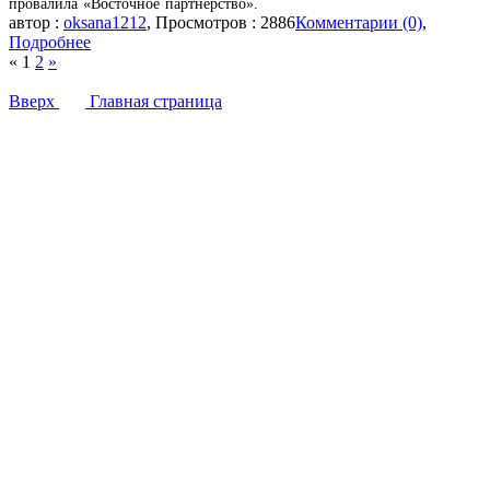
провалила «Восточное партнерство».
автор :
oksana1212
, Просмотров : 2886
Комментарии (0)
,
Подробнее
«
1
2
»
Вверх
Главная страница