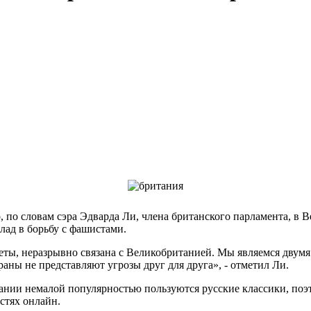
то, по словам сэра Эдварда Ли, члена британского парламента, в
лад в борьбу с фашистами.
веты, неразрывно связана с Великобританией. Мы являемся двум
ны не представляют угрозы друг для друга», - отметил Ли.
ании немалой популярностью пользуются русские классики, поэ
стях онлайн
.