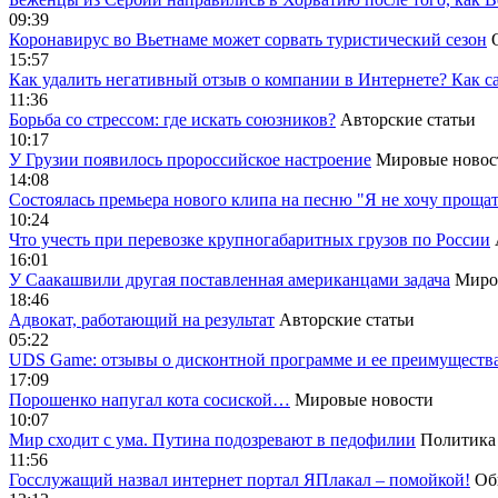
09:39
Коронавирус во Вьетнаме может сорвать туристический сезон
15:57
Как удалить негативный отзыв о компании в Интернете? Как с
11:36
Борьба со стрессом: где искать союзников?
Авторские статьи
10:17
У Грузии появилось пророссийское настроение
Мировые новос
14:08
Cостоялась премьера нового клипа на песню "Я не хочу прощат
10:24
Что учесть при перевозке крупногабаритных грузов по России
16:01
У Саакашвили другая поставленная американцами задача
Миро
18:46
Адвокат, работающий на результат
Авторские статьи
05:22
UDS Game: отзывы о дисконтной программе и ее преимуществ
17:09
Порошенко напугал кота сосиской…
Мировые новости
10:07
Мир сходит с ума. Путина подозревают в педофилии
Политика
11:56
Госслужащий назвал интернет портал ЯПлакал – помойкой!
Об