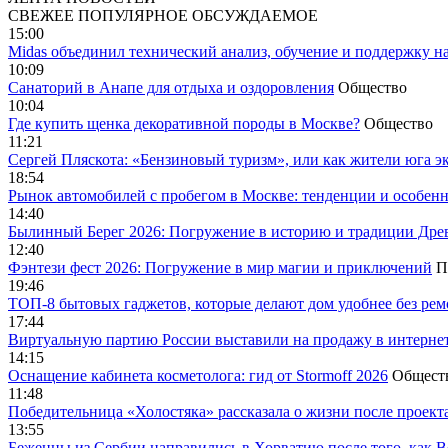
СВЕЖЕЕ
ПОПУЛЯРНОЕ
ОБСУЖДАЕМОЕ
15:00
Midas объединил технический анализ, обучение и поддержку н
10:09
Санаторий в Анапе для отдыха и оздоровления
Общество
10:04
Где купить щенка декоративной породы в Москве?
Общество
11:21
Сергей Пляскота: «Бензиновый туризм», или как жители юга э
18:54
Рынок автомобилей с пробегом в Москве: тенденции и особен
14:40
Былинный Берег 2026: Погружение в историю и традиции Дре
12:40
Фэнтези фест 2026: Погружение в мир магии и приключений
П
19:46
ТОП-8 бытовых гаджетов, которые делают дом удобнее без ре
17:44
Виртуальную партию России выставили на продажу в интерне
14:15
Оснащение кабинета косметолога: гид от Stormoff 2026
Общест
11:48
Победительница «Холостяка» рассказала о жизни после проект
13:55
Беженцы из Сербии направились в Хорватию после того, как В