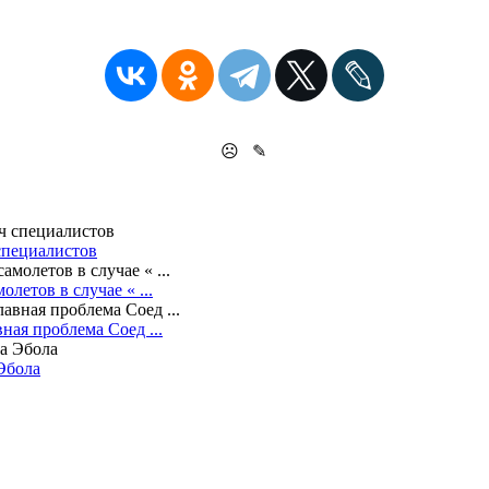
☹
✎
специалистов
летов в случае « ...
ая проблема Соед ...
 Эбола