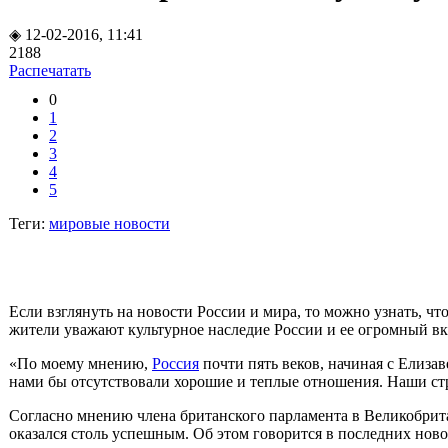
◈ 12-02-2016, 11:41
2188
Распечатать
0
1
2
3
4
5
Теги:
мировые новости
Если взглянуть на
новости России и мира
, то можно узнать, ч
жители уважают культурное наследие России и ее огромный вк
«По моему мнению,
Россия
почти пять веков, начиная с Елиза
нами бы отсутствовали хорошие и теплые отношения. Наши стра
Согласно мнению члена британского парламента в Великобрит
оказался столь успешным. Об этом говорится в
последних ново