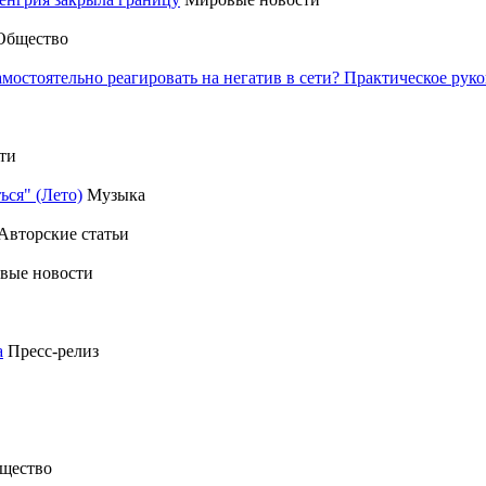
Общество
амостоятельно реагировать на негатив в сети? Практическое р
ти
ься" (Лето)
Музыка
Авторские статьи
вые новости
а
Пресс-релиз
щество