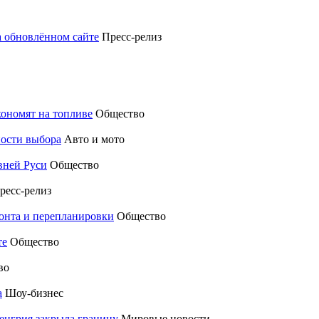
а обновлённом сайте
Пресс-релиз
кономят на топливе
Общество
ности выбора
Авто и мото
вней Руси
Общество
ресс-релиз
монта и перепланировки
Общество
те
Общество
во
а
Шоу-бизнес
енгрия закрыла границу
Мировые новости