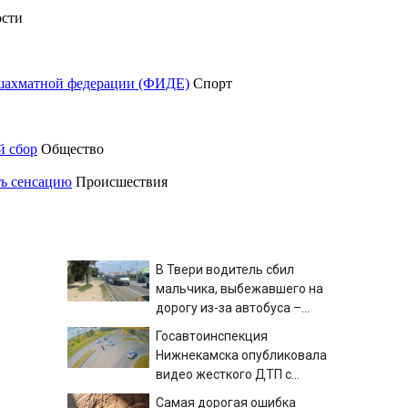
сти
шахматной федерации (ФИДЕ)
Спорт
й сбор
Общество
ть сенсацию
Происшествия
В Твери водитель сбил
мальчика, выбежавшего на
дорогу из-за автобуса –
Новости Твери и городов
Госавтоинспекция
Тверской области сегодня -
Нижнекамска опубликовала
Afanasy.biz – Тверские
видео жесткого ДТП с
новости. Новости Твери.
участием питбайкера
Самая дорогая ошибка