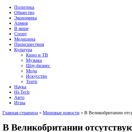
Политика
Общество
Экономика
Армия
В мире
Спорт
Медицина
Происшествия
Культура
Кино и ТВ
Музыка
Шоу-бизнес
Мода
Искусство
Театр
Наука
Hi-Tech
Авто
Игры
Главная страница
»
Мировые новости
» В Великобритании отсу
В Великобритании отсутствую