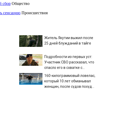
й сбор
Общество
ть сенсацию
Происшествия
Житель Якутии выжил после
25 дней блужданий в тайге
Подробности из первых уст:
Участник СВО рассказал, что
спасло его в схватке с
медведем
160-килограммовый ловелас,
который 10 лет обманывал
женщин, после судов похудел
на 30 кг и стал возвращать
Быль дорог. Одним днем из
долги
Благовещенска в Китай,
лапша, мемы, и почему утке
по-пекински запретили
Новые ограничения против