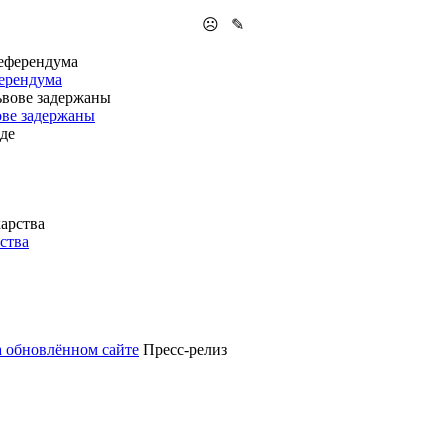
☹
✎
ферендума
ове задержаны
ства
а обновлённом сайте
Пресс-релиз