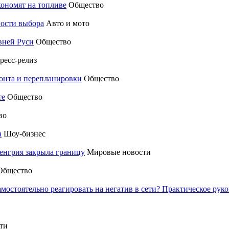
кономят на топливе
Общество
ности выбора
Авто и мото
вней Руси
Общество
ресс-релиз
монта и перепланировки
Общество
те
Общество
во
а
Шоу-бизнес
енгрия закрыла границу
Мировые новости
Общество
амостоятельно реагировать на негатив в сети? Практическое р
ти