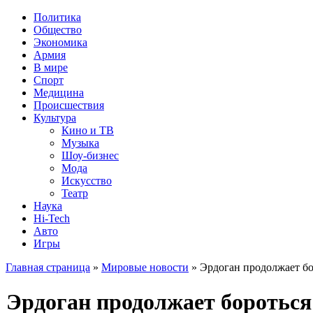
Политика
Общество
Экономика
Армия
В мире
Спорт
Медицина
Происшествия
Культура
Кино и ТВ
Музыка
Шоу-бизнес
Мода
Искусство
Театр
Наука
Hi-Tech
Авто
Игры
Главная страница
»
Мировые новости
» Эрдоган продолжает бо
Эрдоган продолжает бороться