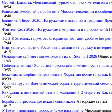
Сергей Пляскота: «Бензиновый туризм», или как жители юга э
18:54
Рынок автомобилей с пробегом в Москве: тенденции и особен
14:40
Былинный Берег 2026: Погружение в историю и традиции Дре
12:40
Фэнтези фест 2026: Погружение в мир магии и приключений
П
19:46
ТОП-8 бытовых гаджетов, которые делают дом удобнее без ре
17:44
Виртуальную партию России выставили на продажу в интерне
14:15
Оснащение кабинета косметолога: гид от Stormoff 2026
Общест
11:48
Победительница «Холостяка» рассказала о жизни после проект
13:55
Беженцы из Сербии направились в Хорватию после того, как В
09:39
Коронавирус во Вьетнаме может сорвать туристический сезон
15:57
Как удалить негативный отзыв о компании в Интернете? Как с
11:36
Борьба со стрессом: где искать союзников?
Авторские статьи
10:17
У Грузии появилось пророссийское настроение
Мировые новос