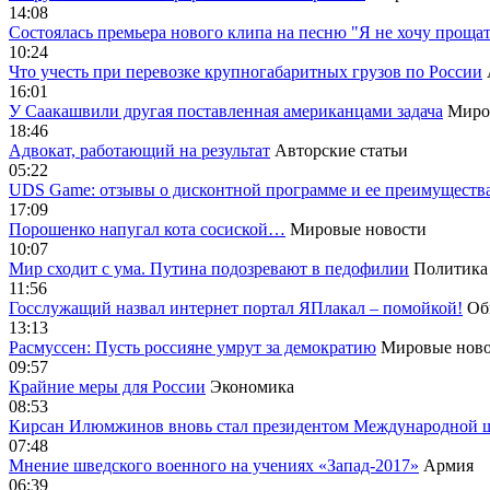
14:08
Cостоялась премьера нового клипа на песню "Я не хочу прощат
10:24
Что учесть при перевозке крупногабаритных грузов по России
16:01
У Саакашвили другая поставленная американцами задача
Миро
18:46
Адвокат, работающий на результат
Авторские статьи
05:22
UDS Game: отзывы о дисконтной программе и ее преимуществ
17:09
Порошенко напугал кота сосиской…
Мировые новости
10:07
Мир сходит с ума. Путина подозревают в педофилии
Политика
11:56
Госслужащий назвал интернет портал ЯПлакал – помойкой!
Об
13:13
Расмуссен: Пусть россияне умрут за демократию
Мировые ново
09:57
Крайние меры для России
Экономика
08:53
Кирсан Илюмжинов вновь стал президентом Международной 
07:48
Мнение шведского военного на учениях «Запад-2017»
Армия
06:39