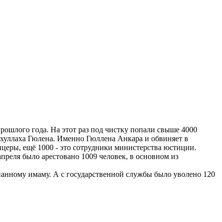
рошлого года. На этот раз под чистку попали свыше 4000
тхуллаха Гюлена. Именно Гюллена Анкара и обвиняет в
ицеры, ещё 1000 - это сотрудники министерства юстиции.
апреля было арестовано 1009 человек, в основном из
гнанному имаму. А с государственной службы было уволено 120