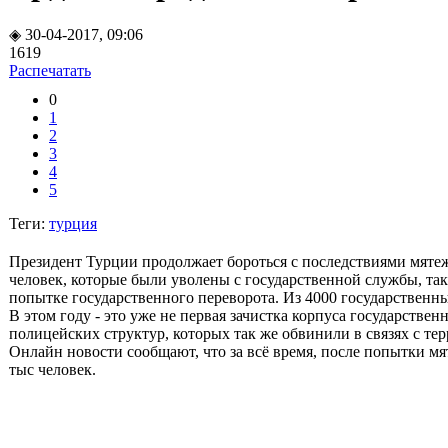
◈ 30-04-2017, 09:06
1619
Распечатать
0
1
2
3
4
5
Теги:
турция
Президент Турции продолжает бороться с последствиями мятежа
человек, которые были уволены с государственной службы, та
попытке государственного переворота. Из 4000 государственн
В этом году - это уже не первая зачистка корпуса государстве
полицейских структур, которых так же обвинили в связях с те
Онлайн новости сообщают, что за всё время, после попытки м
тыс человек.