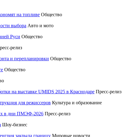
кономят на топливе
Общество
ности выбора
Авто и мото
вней Руси
Общество
ресс-релиз
монта и перепланировки
Общество
те
Общество
во
отки на выставке UMIDS 2025 в Краснодаре
Пресс-релиз
трукция для режиссеров
Культура и образование
тах в дни ПМЭФ-2026
Пресс-релиз
а
Шоу-бизнес
енгрия закрыла границу
Мировые новости