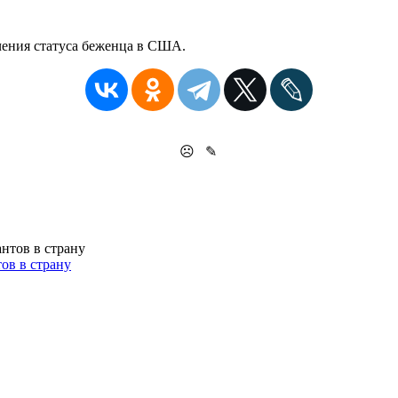
чения статуса беженца в США.
☹
✎
ов в страну