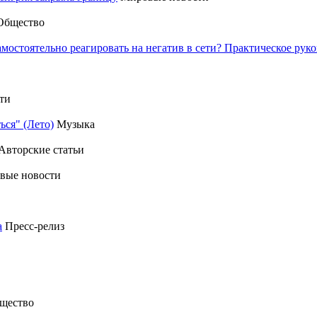
Общество
амостоятельно реагировать на негатив в сети? Практическое р
ти
ься" (Лето)
Музыка
Авторские статьи
вые новости
а
Пресс-релиз
щество