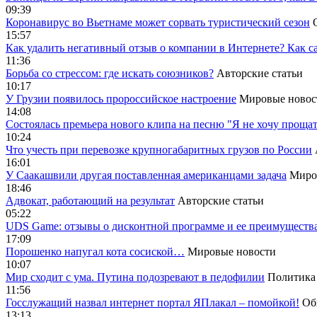
09:39
Коронавирус во Вьетнаме может сорвать туристический сезон
15:57
Как удалить негативный отзыв о компании в Интернете? Как с
11:36
Борьба со стрессом: где искать союзников?
Авторские статьи
10:17
У Грузии появилось пророссийское настроение
Мировые новос
14:08
Cостоялась премьера нового клипа на песню "Я не хочу прощат
10:24
Что учесть при перевозке крупногабаритных грузов по России
16:01
У Саакашвили другая поставленная американцами задача
Миро
18:46
Адвокат, работающий на результат
Авторские статьи
05:22
UDS Game: отзывы о дисконтной программе и ее преимуществ
17:09
Порошенко напугал кота сосиской…
Мировые новости
10:07
Мир сходит с ума. Путина подозревают в педофилии
Политика
11:56
Госслужащий назвал интернет портал ЯПлакал – помойкой!
Об
13:13