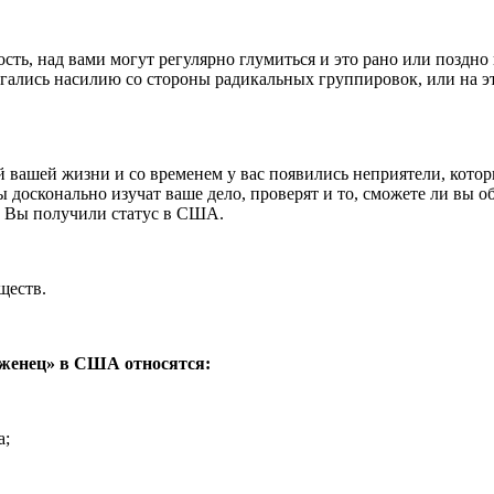
ность, над вами могут регулярно глумиться и это рано или позд
гались насилию со стороны радикальных группировок, или на эт
й вашей жизни и со временем у вас появились неприятели, кото
сконально изучат ваше дело, проверят и то, сможете ли вы обо
ы Вы получили статус в США.
ществ.
еженец» в США относятся:
а;