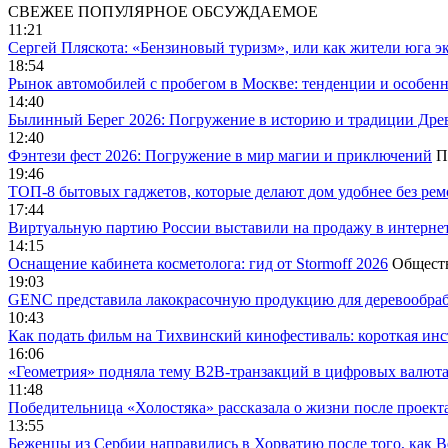
СВЕЖЕЕ
ПОПУЛЯРНОЕ
ОБСУЖДАЕМОЕ
11:21
Сергей Пляскота: «Бензиновый туризм», или как жители юга э
18:54
Рынок автомобилей с пробегом в Москве: тенденции и особен
14:40
Былинный Берег 2026: Погружение в историю и традиции Дре
12:40
Фэнтези фест 2026: Погружение в мир магии и приключений
П
19:46
ТОП-8 бытовых гаджетов, которые делают дом удобнее без ре
17:44
Виртуальную партию России выставили на продажу в интерне
14:15
Оснащение кабинета косметолога: гид от Stormoff 2026
Общест
19:03
GENC представила лакокрасочную продукцию для деревообраб
10:43
Как подать фильм на Тихвинский кинофестиваль: короткая инс
16:06
«Геометрия» подняла тему B2B-транзакций в цифровых валю
11:48
Победительница «Холостяка» рассказала о жизни после проект
13:55
Беженцы из Сербии направились в Хорватию после того, как В