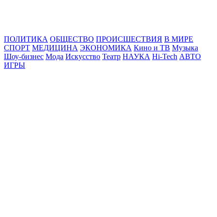
Online24News.ru
Самые свежие новости!
ПОЛИТИКА
ОБЩЕСТВО
ПРОИСШЕСТВИЯ
В МИРЕ
СПОРТ
МЕДИЦИНА
ЭКОНОМИКА
Кино и ТВ
Музыка
Шоу-бизнес
Мода
Искусство
Театр
НАУКА
Hi-Tech
АВТО
ИГРЫ