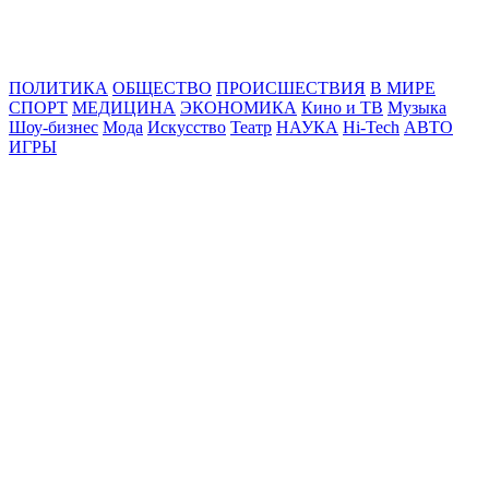
Online24News.ru
Самые свежие новости!
ПОЛИТИКА
ОБЩЕСТВО
ПРОИСШЕСТВИЯ
В МИРЕ
СПОРТ
МЕДИЦИНА
ЭКОНОМИКА
Кино и ТВ
Музыка
Шоу-бизнес
Мода
Искусство
Театр
НАУКА
Hi-Tech
АВТО
ИГРЫ