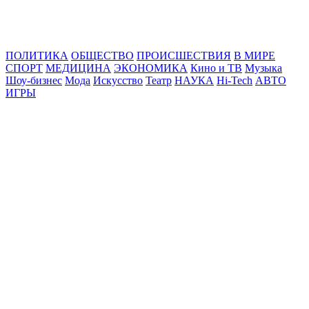
Online24News.ru
Самые свежие новости!
ПОЛИТИКА
ОБЩЕСТВО
ПРОИСШЕСТВИЯ
В МИРЕ
СПОРТ
МЕДИЦИНА
ЭКОНОМИКА
Кино и ТВ
Музыка
Шоу-бизнес
Мода
Искусство
Театр
НАУКА
Hi-Tech
АВТО
ИГРЫ