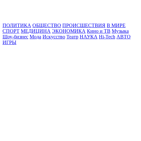
Online24News.ru
Самые свежие новости!
ПОЛИТИКА
ОБЩЕСТВО
ПРОИСШЕСТВИЯ
В МИРЕ
СПОРТ
МЕДИЦИНА
ЭКОНОМИКА
Кино и ТВ
Музыка
Шоу-бизнес
Мода
Искусство
Театр
НАУКА
Hi-Tech
АВТО
ИГРЫ