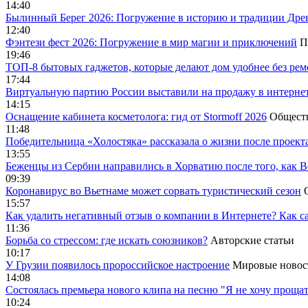
14:40
Былинный Берег 2026: Погружение в историю и традиции Дре
12:40
Фэнтези фест 2026: Погружение в мир магии и приключений
П
19:46
ТОП-8 бытовых гаджетов, которые делают дом удобнее без ре
17:44
Виртуальную партию России выставили на продажу в интерне
14:15
Оснащение кабинета косметолога: гид от Stormoff 2026
Общест
11:48
Победительница «Холостяка» рассказала о жизни после проект
13:55
Беженцы из Сербии направились в Хорватию после того, как В
09:39
Коронавирус во Вьетнаме может сорвать туристический сезон
15:57
Как удалить негативный отзыв о компании в Интернете? Как с
11:36
Борьба со стрессом: где искать союзников?
Авторские статьи
10:17
У Грузии появилось пророссийское настроение
Мировые новос
14:08
Cостоялась премьера нового клипа на песню "Я не хочу прощат
10:24