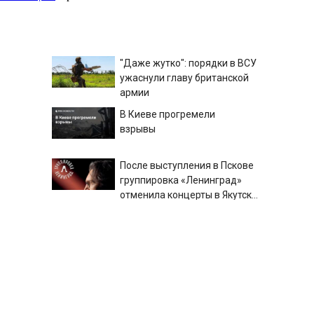
"Даже жутко": порядки в ВСУ
ужаснули главу британской
армии
В Киеве прогремели
взрывы
После выступления в Пскове
группировка «Ленинград»
отменила концерты в Якутске
и Саранске
Над Тверской областью был
сбит БПЛА
Посланники Трампа готовят
секретную миссию в Москву и
Киев