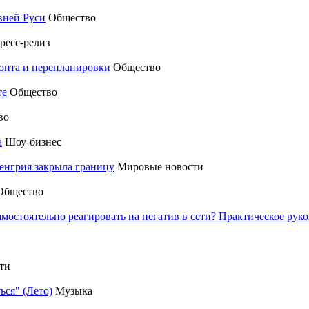
вней Руси
Общество
ресс-релиз
монта и перепланировки
Общество
те
Общество
во
а
Шоу-бизнес
енгрия закрыла границу
Мировые новости
Общество
амостоятельно реагировать на негатив в сети? Практическое р
ти
ься" (Лето)
Музыка