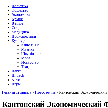
Политика
Общество
Экономика
Армия
В мире
Спорт
Медицина
Происшествия
Культура
Кино и ТВ
Музыка
Шоу-бизнес
Мода
Искусство
Театр
Наука
Hi-Tech
Авто
Игры
Главная страница
»
Пресс-релиз
» Кантонский Экономический Ф
Кантонский Экономический Ф