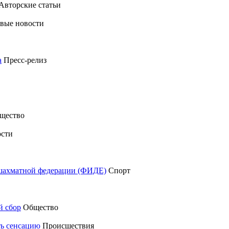
Авторские статьи
вые новости
а
Пресс-релиз
щество
сти
шахматной федерации (ФИДЕ)
Спорт
й сбор
Общество
ть сенсацию
Происшествия