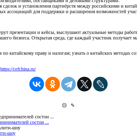
роизводителями, поставщиками и деловыми структурами.
я сделок и установления партнёрств между российскими и кита
ных ассоциаций для поддержки и расширения возможностей учас
берут презентации и кейсы, выслушают актуальные методы работы
ашего бизнеса. Открытая среда, где каждый участник получает 
по китайскому праву и налогам; узнать о китайских методах со
:
https://cefchina.ru/
☹
✎
инимателей состои ...
ити-шоу