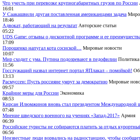
Что учесть при перевозке крупногабаритных грузов по России
16:01
У Саакашвили другая поставленная американцами задача
Миро
18:46
Адвокат, работающий на результат
Авторские статьи
05:22
UDS Game: отзывы о дисконтной программе и ее преимуществ
17:09
Порошенко напугал кота сосиской…
Мировые новости
10:07
Мир сходит с ума. Путина подозревают в педофилии
Политика
11:56
Госслужащий назвал интернет портал ЯПлакал – помойкой!
Об
13:13
Расмуссен: Пусть россияне умрут за демократию
Мировые ново
09:57
Крайние меры для России
Экономика
08:53
Кирсан Илюмжинов вновь стал президентом Международной 
07:48
Мнение шведского военного на учениях «Запад-2017»
Армия
06:39
Российские туристы не собираются платить за отдых курортны
06:56
Неизвестные люди ворвались на радиостанцию, чтобы сообщи