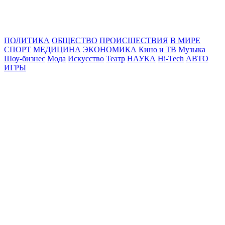
Online24News.ru
Самые свежие новости!
ПОЛИТИКА
ОБЩЕСТВО
ПРОИСШЕСТВИЯ
В МИРЕ
СПОРТ
МЕДИЦИНА
ЭКОНОМИКА
Кино и ТВ
Музыка
Шоу-бизнес
Мода
Искусство
Театр
НАУКА
Hi-Tech
АВТО
ИГРЫ