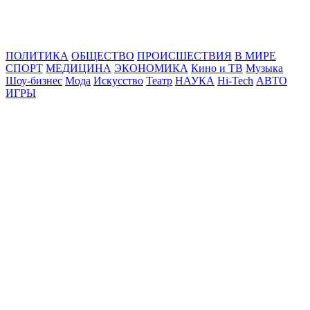
Online24News.ru
Самые свежие новости!
ПОЛИТИКА
ОБЩЕСТВО
ПРОИСШЕСТВИЯ
В МИРЕ
СПОРТ
МЕДИЦИНА
ЭКОНОМИКА
Кино и ТВ
Музыка
Шоу-бизнес
Мода
Искусство
Театр
НАУКА
Hi-Tech
АВТО
ИГРЫ