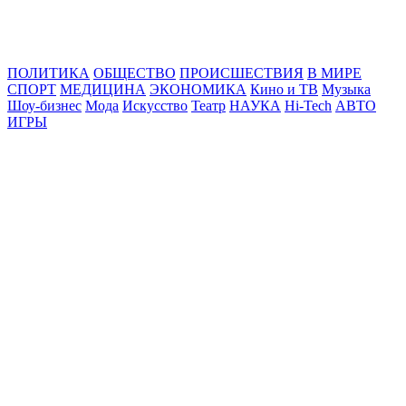
Online24News.ru
Самые свежие новости!
ПОЛИТИКА
ОБЩЕСТВО
ПРОИСШЕСТВИЯ
В МИРЕ
СПОРТ
МЕДИЦИНА
ЭКОНОМИКА
Кино и ТВ
Музыка
Шоу-бизнес
Мода
Искусство
Театр
НАУКА
Hi-Tech
АВТО
ИГРЫ