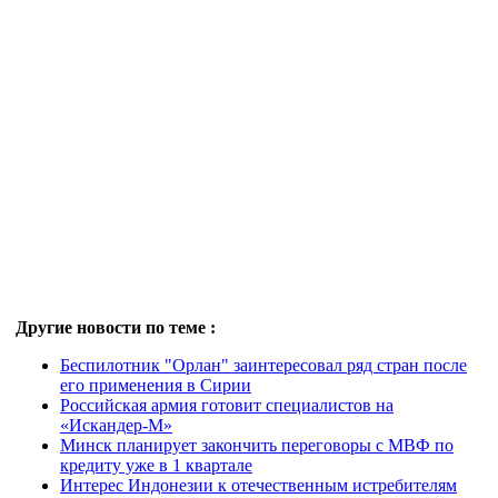
Другие новости по теме :
Беспилотник "Орлан" заинтересовал ряд стран после
его применения в Сирии
Российская армия готовит специалистов на
«Искандер-М»
Минск планирует закончить переговоры с МВФ по
кредиту уже в 1 квартале
Интерес Индонезии к отечественным истребителям