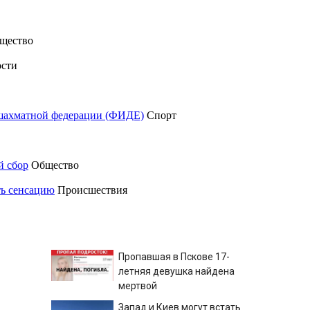
щество
сти
шахматной федерации (ФИДЕ)
Спорт
й сбор
Общество
ть сенсацию
Происшествия
Пропавшая в Пскове 17-
летняя девушка найдена
мертвой
Запад и Киев могут встать