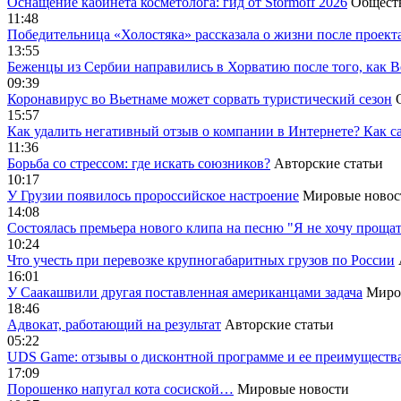
Оснащение кабинета косметолога: гид от Stormoff 2026
Общест
11:48
Победительница «Холостяка» рассказала о жизни после проект
13:55
Беженцы из Сербии направились в Хорватию после того, как В
09:39
Коронавирус во Вьетнаме может сорвать туристический сезон
15:57
Как удалить негативный отзыв о компании в Интернете? Как с
11:36
Борьба со стрессом: где искать союзников?
Авторские статьи
10:17
У Грузии появилось пророссийское настроение
Мировые новос
14:08
Cостоялась премьера нового клипа на песню "Я не хочу прощат
10:24
Что учесть при перевозке крупногабаритных грузов по России
16:01
У Саакашвили другая поставленная американцами задача
Миро
18:46
Адвокат, работающий на результат
Авторские статьи
05:22
UDS Game: отзывы о дисконтной программе и ее преимуществ
17:09
Порошенко напугал кота сосиской…
Мировые новости