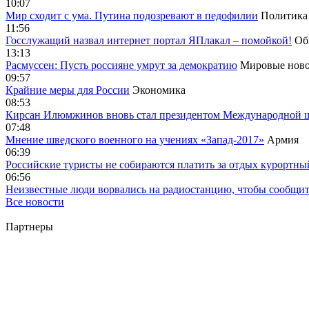
10:07
Мир сходит с ума. Путина подозревают в педофилии
Политика
11:56
Госслужащий назвал интернет портал ЯПлакал – помойкой!
Об
13:13
Расмуссен: Пусть россияне умрут за демократию
Мировые ново
09:57
Крайние меры для России
Экономика
08:53
Кирсан Илюмжинов вновь стал президентом Международной 
07:48
Мнение шведского военного на учениях «Запад-2017»
Армия
06:39
Российские туристы не собираются платить за отдых курортны
06:56
Неизвестные люди ворвались на радиостанцию, чтобы сообщи
Все новости
Партнеры