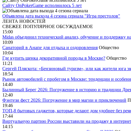
Сайту OnPokerGame исполнилось 5 лет
Объявлена дата выхода 4 сезона сериала "Игра престолов"
ЛЕНТА НОВОСТЕЙ
СВЕЖЕЕ
ПОПУЛЯРНОЕ
ОБСУЖДАЕМОЕ
15:00
Midas объединил технический анализ, обучение и поддержку н
10:09
Санаторий в Анапе для отдыха и оздоровления
Общество
10:04
Где купить щенка декоративной породы в Москве?
Общество
11:21
Сергей Пляскота: «Бензиновый туризм», или как жители юга э
18:54
Рынок автомобилей с пробегом в Москве: тенденции и особен
14:40
Былинный Берег 2026: Погружение в историю и традиции Дре
12:40
Фэнтези фест 2026: Погружение в мир магии и приключений
П
19:46
ТОП-8 бытовых гаджетов, которые делают дом удобнее без ре
17:44
Виртуальную партию России выставили на продажу в интерне
14:15