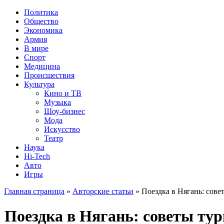
Политика
Общество
Экономика
Армия
В мире
Спорт
Медицина
Происшествия
Культура
Кино и ТВ
Музыка
Шоу-бизнес
Мода
Искусство
Театр
Наука
Hi-Tech
Авто
Игры
Главная страница
»
Авторские статьи
» Поездка в Нягань: сове
Поездка в Нягань: советы ту