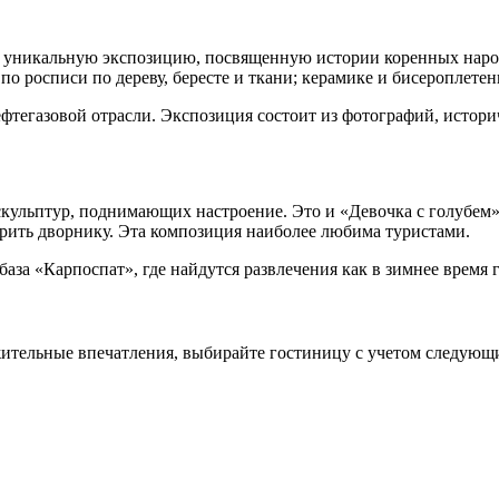
ь уникальную экспозицию, посвященную истории коренных наро
 по росписи по дереву, бересте и ткани; керамике и бисероплете
ефтегазовой отрасли. Экспозиция состоит из фотографий, исто
кульптур, поднимающих настроение. Это и «Девочка с голубем»
рить дворнику. Эта композиция наиболее любима туристами.
а «Карпоспат», где найдутся развлечения как в зимнее время го
ительные впечатления, выбирайте гостиницу с учетом следующ