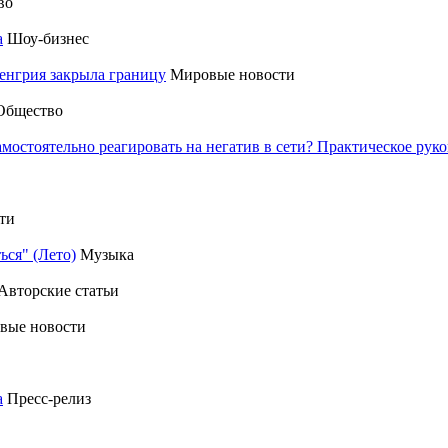
во
а
Шоу-бизнес
енгрия закрыла границу
Мировые новости
Общество
амостоятельно реагировать на негатив в сети? Практическое р
ти
ься" (Лето)
Музыка
Авторские статьи
вые новости
а
Пресс-релиз