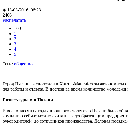
◈ 13-03-2016, 06:23
2406
Распечатать
100
1
2
3
4
5
Теги:
общество
Город Нягань расположен в Ханты-Мансийском автономном окр
для работы и отдыха. В последнее время количество молодежи 
Бизнес-туризм в Нягани
В восьмидесятых годах прошлого столетия в Нягани было обн
компанию сейчас можно считать градообразующим предприятие
руководителей до сотрудников производства. Деловая поездка