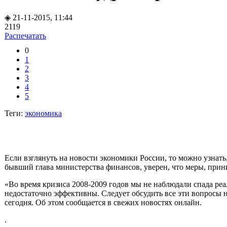
◈ 21-11-2015, 11:44
2119
Распечатать
0
1
2
3
4
5
Теги:
экономика
Если взглянуть на
новости экономики России
, то можно узнат
бывший глава министерства финансов, уверен, что меры, при
«Во время кризиса 2008-2009 годов мы не наблюдали спада ре
недостаточно эффективны. Следует обсудить все эти вопросы 
сегодня. Об этом сообщается в
свежих новостях онлайн
.
.