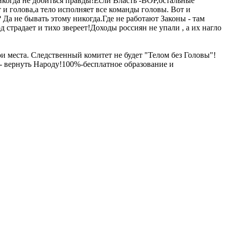
никогда не добиться правды!Если Власть -ВОР,остальные
 и голова,а тело исполняет все команды головы. Вот и
 Да не бывать этому никогда.Где не работают Законы - там
страдает и тихо звереет!Доходы россиян не упали , а их нагло
 места. Следственный комитет не будет "Телом без Головы"!
 - вернуть Народу!100%-бесплатное образование и