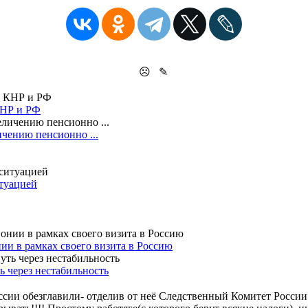
☹
✎
КНР и РФ
ичению пенсионно ...
итуацией
и в рамках своего визита в Россию
 через нестабильность
ссии обезглавили- отделив от неё Следственный Комитет России.