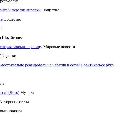
ресс-релиз
монта и перепланировки
Общество
те
Общество
во
а
Шоу-бизнес
енгрия закрыла границу
Мировые новости
Общество
амостоятельно реагировать на негатив в сети? Практическое р
ти
ься" (Лето)
Музыка
Авторские статьи
вые новости