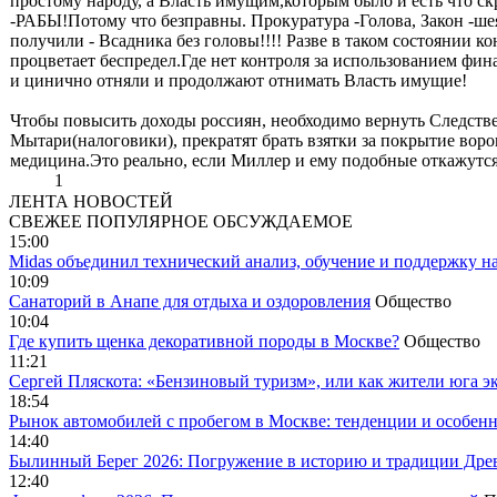
простому народу, а Власть имущим,которым было и есть что скр
-РАБЫ!Потому что безправны. Прокуратура -Голова, Закон -шея
получили - Всадника без головы!!!! Разве в таком состоянии к
процветает беспредел.Где нет контроля за использованием фина
и цинично отняли и продолжают отнимать Власть имущие!
Чтобы повысить доходы россиян, необходимо вернуть Следстве
Мытари(налоговики), прекратят брать взятки за покрытие воро
медицина.Это реально, если Миллер и ему подобные откажутся 
1
ЛЕНТА НОВОСТЕЙ
СВЕЖЕЕ
ПОПУЛЯРНОЕ
ОБСУЖДАЕМОЕ
15:00
Midas объединил технический анализ, обучение и поддержку н
10:09
Санаторий в Анапе для отдыха и оздоровления
Общество
10:04
Где купить щенка декоративной породы в Москве?
Общество
11:21
Сергей Пляскота: «Бензиновый туризм», или как жители юга э
18:54
Рынок автомобилей с пробегом в Москве: тенденции и особен
14:40
Былинный Берег 2026: Погружение в историю и традиции Дре
12:40