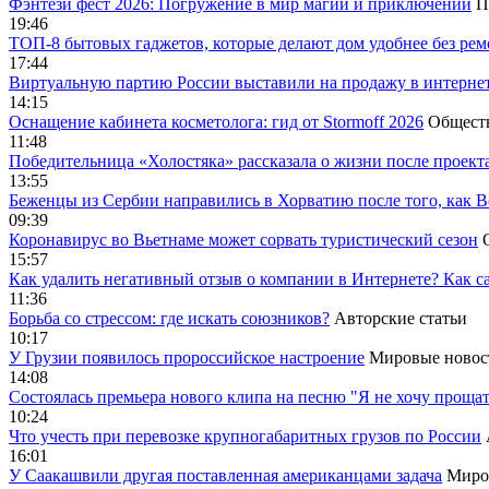
Фэнтези фест 2026: Погружение в мир магии и приключений
П
19:46
ТОП-8 бытовых гаджетов, которые делают дом удобнее без ре
17:44
Виртуальную партию России выставили на продажу в интерне
14:15
Оснащение кабинета косметолога: гид от Stormoff 2026
Общест
11:48
Победительница «Холостяка» рассказала о жизни после проект
13:55
Беженцы из Сербии направились в Хорватию после того, как В
09:39
Коронавирус во Вьетнаме может сорвать туристический сезон
15:57
Как удалить негативный отзыв о компании в Интернете? Как с
11:36
Борьба со стрессом: где искать союзников?
Авторские статьи
10:17
У Грузии появилось пророссийское настроение
Мировые новос
14:08
Cостоялась премьера нового клипа на песню "Я не хочу прощат
10:24
Что учесть при перевозке крупногабаритных грузов по России
16:01
У Саакашвили другая поставленная американцами задача
Миро