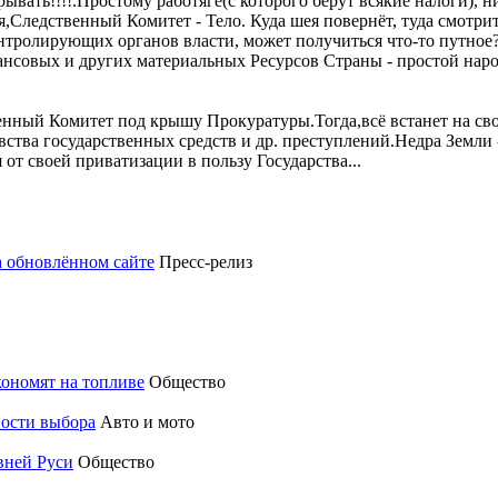
ывать!!!!.Простому работяге(с которого берут всякие налоги), 
,Следственный Комитет - Тело. Куда шея повернёт, туда смотрит
онтролирующих органов власти, может получиться что-то путное?
нсовых и других материальных Ресурсов Страны - простой народ 
нный Комитет под крышу Прокуратуры.Тогда,всё встанет на свои
вства государственных средств и др. преступлений.Недра Земли
от своей приватизации в пользу Государства...
а обновлённом сайте
Пресс-релиз
кономят на топливе
Общество
ности выбора
Авто и мото
вней Руси
Общество