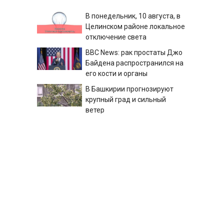
В понедельник, 10 августа, в
Целинском районе локальное
отключение света
BBC News: рак простаты Джо
Байдена распространился на
его кости и органы
В Башкирии прогнозируют
крупный град и сильный
ветер
Давивший гусей на видео
татарстанский прокурор ушел
в отставку 09/08/2026 –
Новости
Масштабный удар по Одессе
и портам на Украине:
Последние новости,
подробности об ударах
России 9 августа 2026 года