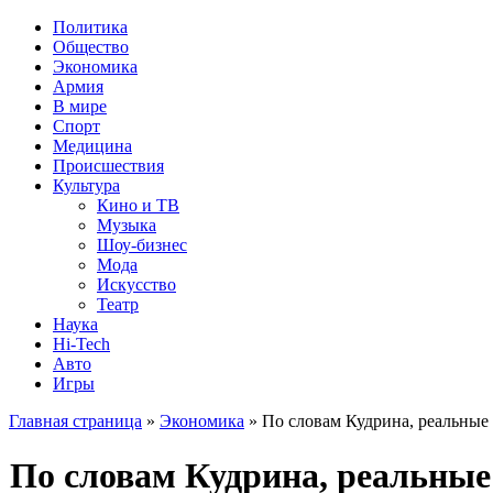
Политика
Общество
Экономика
Армия
В мире
Спорт
Медицина
Происшествия
Культура
Кино и ТВ
Музыка
Шоу-бизнес
Мода
Искусство
Театр
Наука
Hi-Tech
Авто
Игры
Главная страница
»
Экономика
» По словам Кудрина, реальные 
По словам Кудрина, реальные 