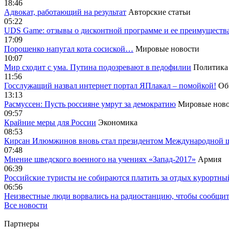
18:46
Адвокат, работающий на результат
Авторские статьи
05:22
UDS Game: отзывы о дисконтной программе и ее преимуществ
17:09
Порошенко напугал кота сосиской…
Мировые новости
10:07
Мир сходит с ума. Путина подозревают в педофилии
Политика
11:56
Госслужащий назвал интернет портал ЯПлакал – помойкой!
Об
13:13
Расмуссен: Пусть россияне умрут за демократию
Мировые ново
09:57
Крайние меры для России
Экономика
08:53
Кирсан Илюмжинов вновь стал президентом Международной 
07:48
Мнение шведского военного на учениях «Запад-2017»
Армия
06:39
Российские туристы не собираются платить за отдых курортны
06:56
Неизвестные люди ворвались на радиостанцию, чтобы сообщи
Все новости
Партнеры