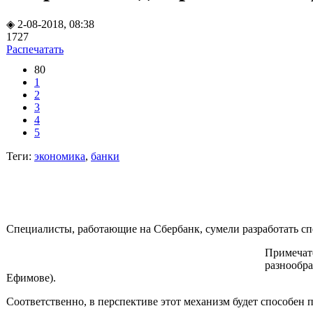
◈ 2-08-2018, 08:38
1727
Распечатать
80
1
2
3
4
5
Теги:
экономика
,
банки
Специалисты, работающие на Сбербанк, сумели разработать сп
Примечате
разнообра
Ефимове).
Соответственно, в перспективе этот механизм будет способен 