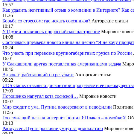
15:57
Как удалить негативный отзыв о компании в Интернете? Как с
11:36
Борьба со стрессом: где искать союзников?
Авторские статьи
10:17
У Грузии появилось пророссийское настроение
Мировые новос
14:08
Cостоялась премьера нового клипа на песню "Я не хочу прощат
10:24
Что учесть при перевозке крупногабаритных грузов по России
16:01
У Саакашвили другая поставленная американцами задача
Миро
18:46
Адвокат, работающий на результат
Авторские статьи
05:22
UDS Game: отзывы о дисконтной программе и ее преимуществ
17:09
Порошенко напугал кота сосиской…
Мировые новости
10:07
Мир сходит с ума. Путина подозревают в педофилии
Политика
11:56
Госслужащий назвал интернет портал ЯПлакал – помойкой!
Об
13:13
Расмуссен: Пусть россияне умрут за демократию
Мировые ново
09:57