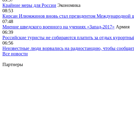
Крайние меры для России
Экономика
08:53
Кирсан Илюмжинов вновь стал президентом Международной 
07:48
Мнение шведского военного на учениях «Запад-2017»
Армия
06:39
Российские туристы не собираются платить за отдых курортны
06:56
Неизвестные люди ворвались на радиостанцию, чтобы сообщи
Все новости
Партнеры