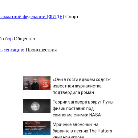
шахматной федерации (ФИДЕ)
Спорт
й сбор
Общество
ть сенсацию
Происшествия
«Они в гости вдвоем ходят»:
известная журналистка
подтвердила роман
Бондарчука и Исаковой
Теории заговора вокруг Луны:
физик поставил под
сомнение снимки NASA
Мрачные звоночки: на
Украине в песнях The Hatters
увидели угрозу