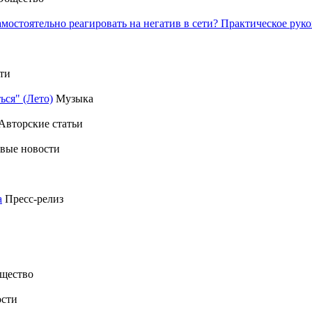
амостоятельно реагировать на негатив в сети? Практическое р
ти
ься" (Лето)
Музыка
Авторские статьи
вые новости
а
Пресс-релиз
щество
сти