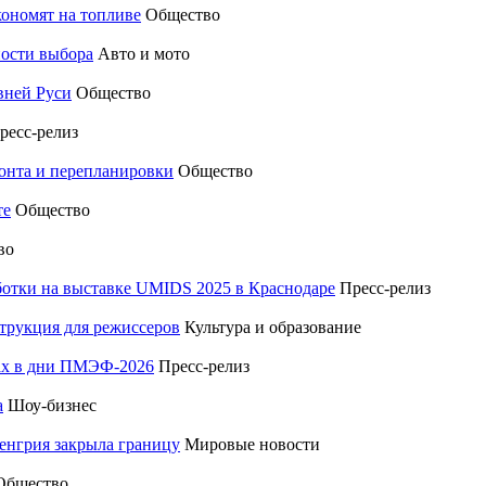
кономят на топливе
Общество
ности выбора
Авто и мото
вней Руси
Общество
ресс-релиз
монта и перепланировки
Общество
те
Общество
во
отки на выставке UMIDS 2025 в Краснодаре
Пресс-релиз
трукция для режиссеров
Культура и образование
тах в дни ПМЭФ-2026
Пресс-релиз
а
Шоу-бизнес
енгрия закрыла границу
Мировые новости
Общество