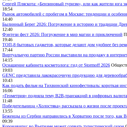
Сергей Пляскота: «Бензиновый туризм», или как жители юга э
18:54
Рынок автомобилей с пробегом в Москве: тенденции и особен
14:40
Былинный Берег 2026: Погружение в историю и традиции Дре
12:40
Фэнтези фест 2026: Погружение в мир магии и приключений
П
19:46
ТОП-8 бытовых гаджетов, которые делают дом удобнее без ре
17:44
Виртуальную партию России выставили на продажу в интерне
14:15
Оснащение кабинета косметолога: гид от Stormoff 2026
Общест
19:03
GENC представила лакокрасочную продукцию для деревообраб
10:43
Как подать фильм на Тихвинский кинофестиваль: короткая инс
16:06
«Геометрия» подняла тему B2B-транзакций в цифровых валю
11:48
Победительница «Холостяка» рассказала о жизни после проект
13:55
Беженцы из Сербии направились в Хорватию после того, как В
09:39
Коронавирус во Вьетнаме может сорвать туристический сезон