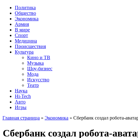
Политика
Общество
Экономика
Армия
В мире
Спорт
Медицина
Происшествия
Культура
Кино и ТВ
Музыка
Шоу-бизнес
Мода
Искусство
Театр
Наука
Hi-Tech
Авто
Игры
Главная страница
»
Экономика
» Сбербанк создал робота-авата
Сбербанк создал робота-ават