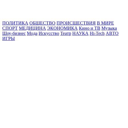
Online24News.ru
Самые свежие новости!
ПОЛИТИКА
ОБЩЕСТВО
ПРОИСШЕСТВИЯ
В МИРЕ
СПОРТ
МЕДИЦИНА
ЭКОНОМИКА
Кино и ТВ
Музыка
Шоу-бизнес
Мода
Искусство
Театр
НАУКА
Hi-Tech
АВТО
ИГРЫ