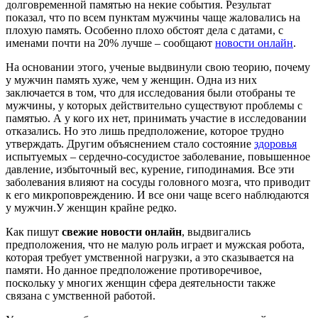
долговременной памятью на некие события. Результат
показал, что по всем пунктам мужчины чаще жаловались на
плохую память. Особенно плохо обстоят дела с датами, с
именами почти на 20% лучше – сообщают
новости онлайн
.
На основании этого, ученые выдвинули свою теорию, почему
у мужчин память хуже, чем у женщин. Одна из них
заключается в том, что для исследования были отобраны те
мужчины, у которых действительно существуют проблемы с
памятью. А у кого их нет, принимать участие в исследовании
отказались. Но это лишь предположение, которое трудно
утверждать. Другим объяснением стало состояние
здоровья
испытуемых – сердечно-сосудистое заболевание, повышенное
давление, избыточный вес, курение, гиподинамия. Все эти
заболевания влияют на сосуды головного мозга, что приводит
к его микроповреждению. И все они чаще всего наблюдаются
у мужчин.У женщин крайне редко.
Как пишут
свежие новости онлайн
, выдвигались
предположения, что не малую роль играет и мужская робота,
которая требует умственной нагрузки, а это сказывается на
памяти. Но данное предположение противоречивое,
поскольку у многих женщин сфера деятельности также
связана с умственной работой.