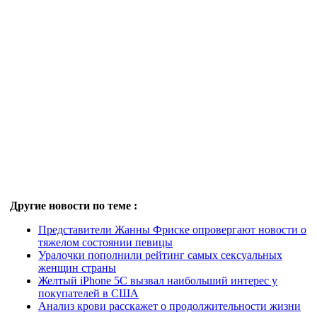
Другие новости по теме :
Представители Жанны Фриске опровергают новости о
тяжелом состоянии певицы
Уралочки пополнили рейтинг самых сексуальных
женщин страны
Желтый iPhone 5C вызвал наибольший интерес у
покупателей в США
Анализ крови расскажет о продолжительности жизни